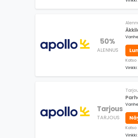
Vinkki
Alenn
Äkki
Vanhe
50%
ALENNUS
Lu
Katso
Vinkki
Tarjo
Parh
Vanhe
Tarjous
TARJOUS
Nä
Katso
Vinkki