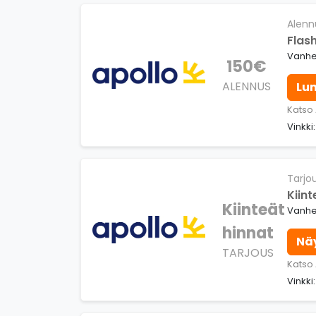
Alenn
Flash
Vanhe
150€
ALENNUS
Lu
Katso
Vinkki
Tarjo
Kiin
Kiinteät
Vanhen
hinnat
Nä
TARJOUS
Katso
Vinkki