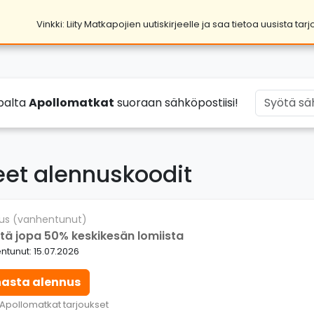
Vinkki: Liity Matkapojien uutiskirjeelle ja saa tietoa uusista tar
palta
Apollomatkat
suoraan sähköpostiisi!
eet alennuskoodit
us (vanhentunut)
tä jopa 50% keskikesän lomiista
tunut: 15.07.2026
nasta alennus
 Apollomatkat tarjoukset