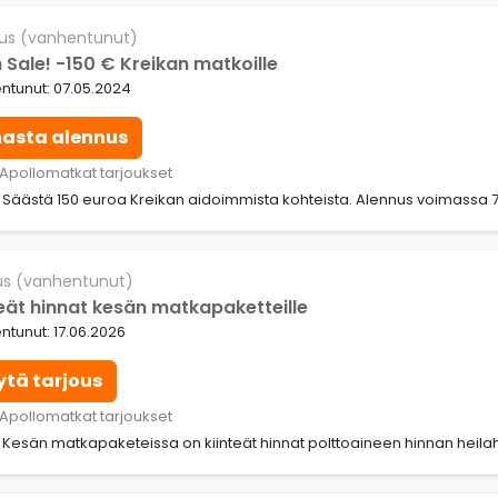
us (vanhentunut)
 Sale! -150 € Kreikan matkoille
ntunut: 07.05.2024
nasta alennus
 Apollomatkat tarjoukset
: Säästä 150 euroa Kreikan aidoimmista kohteista. Alennus voimassa 7.
us (vanhentunut)
teät hinnat kesän matkapaketteille
tunut: 17.06.2026
ytä tarjous
 Apollomatkat tarjoukset
: Kesän matkapaketeissa on kiinteät hinnat polttoaineen hinnan heilah