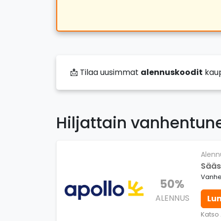
📩 Tilaa uusimmat
alennuskoodit
kau
Hiljattain vanhentun
Alenn
Sääs
Vanhen
50%
ALENNUS
Lu
Katso