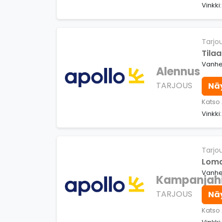
Vinkki
Tarjo
Tilaa
Vanhen
Alennus
TARJOUS
Nä
Katso
Vinkki
Tarjo
Loma
Vanhe
Kampanjah
TARJOUS
Nä
Katso