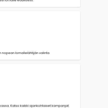
i lomalle edullisesti.
n nopean lomallelähtijän valinta.
kassa. Katso kaikki ajankohtaiset kampanjat.