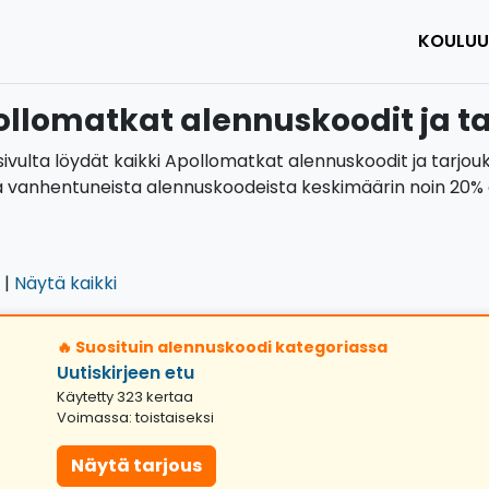
KOULUU
llomatkat alennuskoodit ja ta
sivulta löydät kaikki Apollomatkat alennuskoodit ja tarjou
 vanhentuneista alennuskoodeista keskimäärin noin 20% o
|
Näytä kaikki
🔥 Suosituin alennuskoodi kategoriassa
Uutiskirjeen etu
Käytetty 323 kertaa
Voimassa: toistaiseksi
Näytä tarjous