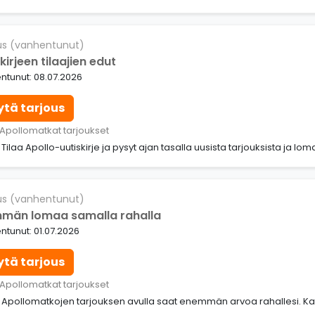
us (vanhentunut)
kirjeen tilaajien edut
ntunut: 08.07.2026
ytä tarjous
 Apollomatkat tarjoukset
: Tilaa Apollo-uutiskirje ja pysyt ajan tasalla uusista tarjouksista ja lom
us (vanhentunut)
män lomaa samalla rahalla
tunut: 01.07.2026
ytä tarjous
 Apollomatkat tarjoukset
: Apollomatkojen tarjouksen avulla saat enemmän arvoa rahallesi. K