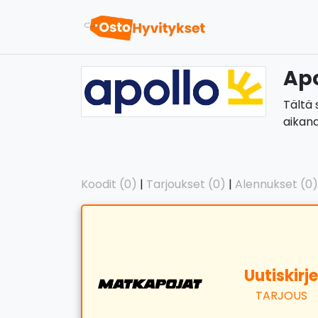
Apo
Tältä 
aikana
Koodit (0)
|
Tarjoukset (0)
|
Alennukset (0)
Uutiskirje
TARJOUS