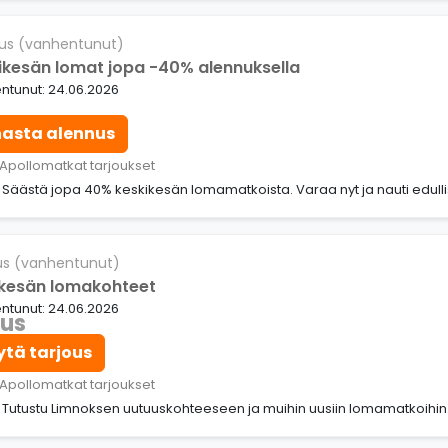
us (vanhentunut)
ikesän lomat jopa -40% alennuksella
ntunut: 24.06.2026
nasta alennus
 Apollomatkat tarjoukset
: Säästä jopa 40% keskikesän lomamatkoista. Varaa nyt ja nauti edul
us (vanhentunut)
 kesän lomakohteet
ntunut: 24.06.2026
ous
ytä tarjous
 Apollomatkat tarjoukset
: Tutustu Limnoksen uutuuskohteeseen ja muihin uusiin lomamatkoihin.