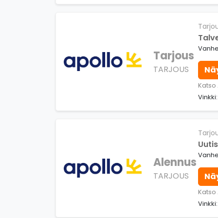
Tarjo
Talv
Vanhen
Tarjous
TARJOUS
Nä
Katso
Vinkki
Tarjo
Uutis
Vanhen
Alennus
TARJOUS
Nä
Katso
Vinkki