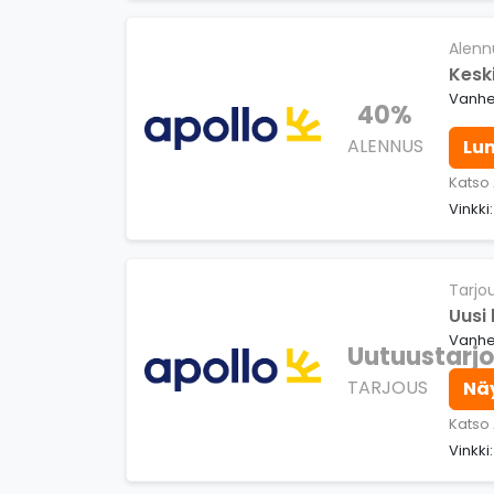
Alenn
Kesk
Vanhe
40%
ALENNUS
Lu
Katso
Vinkki
Tarjo
Uusi
Vanhe
Uutuustarj
TARJOUS
Nä
Katso
Vinkki