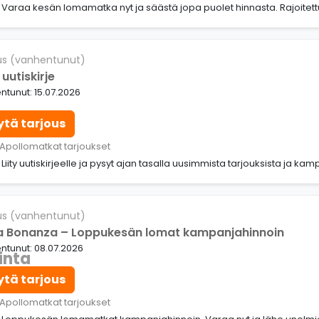
: Varaa kesän lomamatka nyt ja säästä jopa puolet hinnasta. Rajoitettu
us (vanhentunut)
 uutiskirje
tunut: 15.07.2026
ytä tarjous
 Apollomatkat tarjoukset
: Liity uutiskirjeelle ja pysyt ajan tasalla uusimmista tarjouksista ja kam
us (vanhentunut)
 Bonanza – Loppukesän lomat kampanjahinnoin
ntunut: 08.07.2026
inta
ytä tarjous
 Apollomatkat tarjoukset