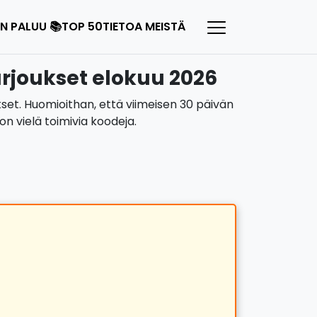
N PALUU 📚
TOP 50
TIETOA MEISTÄ
rjoukset elokuu 2026
kset. Huomioithan, että viimeisen 30 päivän
n vielä toimivia koodeja.