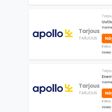
Tarjo
Uutis
Vanhe
Tarjous
TARJOUS
Nä
Katso
Vinkki
Tarjo
Enem
Vanhen
Tarjous
TARJOUS
Nä
Katso
Vinkki