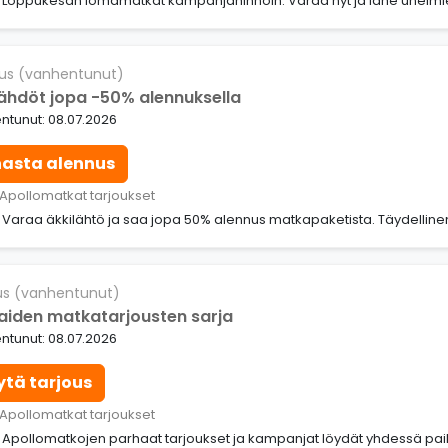
: Loppukesän lomamatkat kampanjahinnoin. Varaa nyt ja lähe unelmies
us (vanhentunut)
lähdöt jopa -50% alennuksella
ntunut: 08.07.2026
nasta alennus
 Apollomatkat tarjoukset
: Varaa äkkilähtö ja saa jopa 50% alennus matkapaketista. Täydelline
us (vanhentunut)
aiden matkatarjousten sarja
ntunut: 08.07.2026
ytä tarjous
 Apollomatkat tarjoukset
: Apollomatkojen parhaat tarjoukset ja kampanjat löydät yhdessä pai