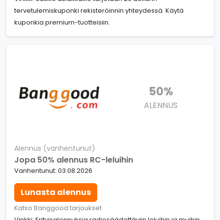
tervetulemiskuponki rekisteröinnin yhteydessä. Käytä
kuponkia premium-tuotteisiin.
50%
ALENNUS
Alennus (vanhentunut)
Jopa 50% alennus RC-leluihin
Vanhentunut: 03.08.2026
Lunasta alennus
Katso Banggood tarjoukset
Vinkki: Erityisalennuksia radiosäädettäviin leluihin ja muihin