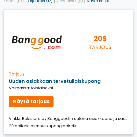
|
|
|
Koodit (0)
Tarjoukset (12)
Alennukset (0)
Näytä kaikki
20$
TARJOUS
Tarjous
Uuden asiakkaan tervetuliaiskupong
Voimassa: toistaiseksi
Näytä tarjous
Vinkki: Rekisteröidy Banggoodiin uutena asiakkaana ja saat
20 dollarin alennuskupongipaketin.