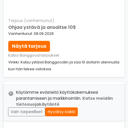
Tarjous (vanhentunut)
Ohjaa ystävä ja ansaitse 10$
Vanhentunut: 08.06.2026
Näytä tarjous
Katso Banggood tarjoukset
Vinkki: Kutsu ystävä Banggoodiin ja saa 10 dollarin alennusta
kun hän tekee ostoksia.
Käytämme evästeitä käyttökokemuksesi
🍪
parantamiseen ja markkinointiin.
Katso meidän
tietosuojakäytäntö
3$
Vain tarpeelliset
Hyväksy kaikki
TARJOUS