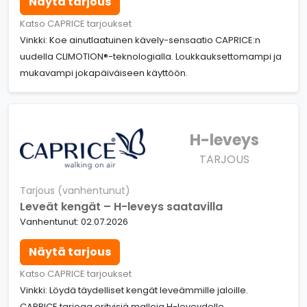
Näytä tarjous
Katso CAPRICE tarjoukset
Vinkki: Koe ainutlaatuinen kävely-sensaatio CAPRICE:n
uudella CLIMOTION®-teknologialla. Loukkauksettomampi ja
mukavampi jokapäiväiseen käyttöön.
H-leveys
TARJOUS
Tarjous (vanhentunut)
Leveät kengät – H-leveys saatavilla
Vanhentunut: 02.07.2026
Näytä tarjous
Katso CAPRICE tarjoukset
Vinkki: Löydä täydelliset kengät leveämmille jaloille.
CAPRICE tarjoaa erityisiä malleja H-leveydelle.