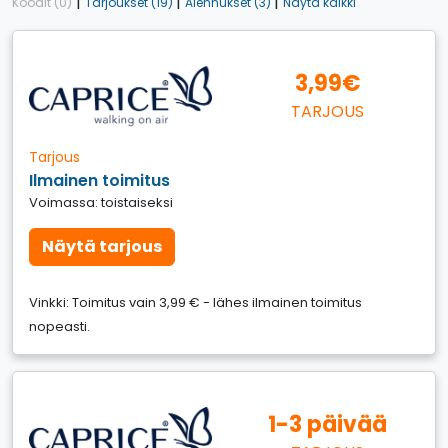
|
|
|
Koodit (0)
Tarjoukset (19)
Alennukset (3)
Näytä kaikki
3,99€
TARJOUS
Tarjous
Ilmainen toimitus
Voimassa: toistaiseksi
Näytä tarjous
Vinkki: Toimitus vain 3,99 € - lähes ilmainen toimitus
nopeasti.
1-3 päivää