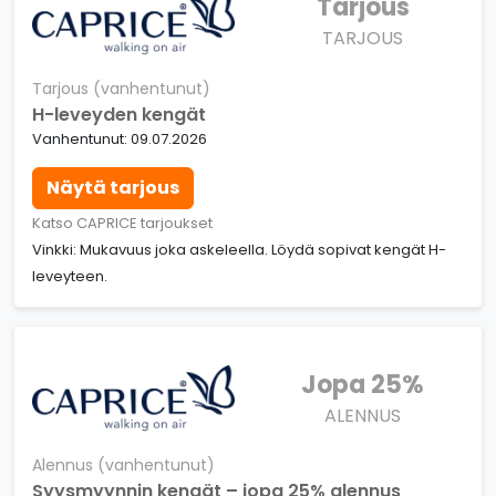
Tarjous
TARJOUS
Tarjous (vanhentunut)
H-leveyden kengät
Vanhentunut: 09.07.2026
Näytä tarjous
Katso CAPRICE tarjoukset
Vinkki: Mukavuus joka askeleella. Löydä sopivat kengät H-
leveyteen.
Jopa 25%
ALENNUS
Alennus (vanhentunut)
Syysmyynnin kengät – jopa 25% alennus