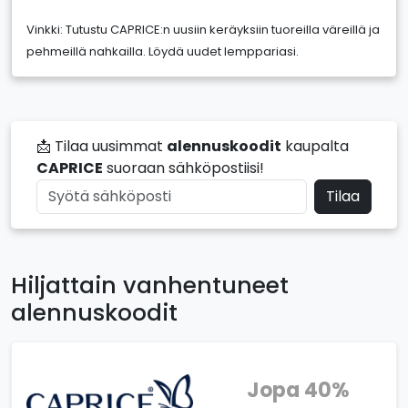
Vinkki: Tutustu CAPRICE:n uusiin keräyksiin tuoreilla väreillä ja
pehmeillä nahkailla. Löydä uudet lemppariasi.
📩 Tilaa uusimmat
alennuskoodit
kaupalta
CAPRICE
suoraan sähköpostiisi!
Tilaa
Hiljattain vanhentuneet
alennuskoodit
Jopa 40%