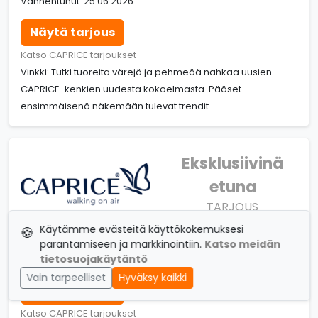
Vanhentunut: 25.06.2026
Näytä tarjous
Katso CAPRICE tarjoukset
Vinkki: Tutki tuoreita värejä ja pehmeää nahkaa uusien
CAPRICE-kenkien uudesta kokoelmasta. Pääset
ensimmäisenä näkemään tulevat trendit.
Eksklusiivinä
etuna
TARJOUS
Tarjous (vanhentunut)
Käytämme evästeitä käyttökokemuksesi
🍪
Liity uutiskirjeeseen ja pyssy ajan tasalla
parantamiseen ja markkinointiin.
Katso meidän
tietosuojakäytäntö
Vanhentunut: 25.06.2026
Vain tarpeelliset
Hyväksy kaikki
Näytä tarjous
Katso CAPRICE tarjoukset