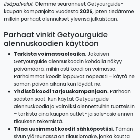
lisäpalvelut
. Olemme seuranneet Getyourguide-
kaupan kampanjoita vuodesta
2025
, joten tiedämme
milloin parhaat alennukset yleensä julkaistaan.
Parhaat vinkit Getyourguide
alennuskoodien käyttöön
Tarkista voimassaoloaika.
Jokaisen
Getyourguide alennuskoodin kohdalla näkyy
päivämäärä, mihin asti koodi on voimassa.
Parhaimmat koodit loppuvat nopeasti – käytä ne
saman päivän aikana kun löydät ne.
Yhdistä koodi tarjouskampanjaan.
Parhaan
säästön saat, kun käytät Getyourguide
alennuskoodia jo valmiiksi alennettuihin tuotteisiin
– tarkista aina kaupan outlet- ja sale-osio ennen
tilauksen tekemistä.
Tilaa uusimmat koodit sähköpostiisi.
Tämän
sivun yläreunassa on tilauslomake, jonka kautta