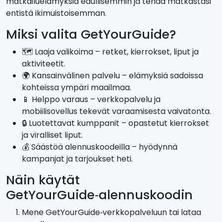
matkailuelämyksiä edullisemmin ja tehdä matkastasi
entistä ikimuistoisemman.
Miksi valita GetYourGuide?
🗺️ Laaja valikoima – retket, kierrokset, liput ja
aktiviteetit.
🌍 Kansainvälinen palvelu – elämyksiä sadoissa
kohteissa ympäri maailmaa.
📱 Helppo varaus – verkkopalvelu ja
mobiilisovellus tekevät varaamisesta vaivatonta.
🔒 Luotettavat kumppanit – opastetut kierrokset
ja viralliset liput.
💰 Säästöä alennuskoodeilla – hyödynnä
kampanjat ja tarjoukset heti.
Näin käytät
GetYourGuide‑alennuskoodin
Mene GetYourGuide‑verkkopalveluun tai lataa