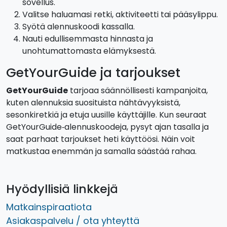
sovellus.
Valitse haluamasi retki, aktiviteetti tai pääsylippu.
Syötä alennuskoodi kassalla.
Nauti edullisemmasta hinnasta ja
unohtumattomasta elämyksestä.
GetYourGuide ja tarjoukset
GetYourGuide
tarjoaa säännöllisesti kampanjoita,
kuten alennuksia suosituista nähtävyyksistä,
sesonkiretkiä ja etuja uusille käyttäjille. Kun seuraat
GetYourGuide‑alennuskoodeja, pysyt ajan tasalla ja
saat parhaat tarjoukset heti käyttöösi. Näin voit
matkustaa enemmän ja samalla säästää rahaa.
Hyödyllisiä linkkejä
Matkainspiraatiota
Asiakaspalvelu / ota yhteyttä