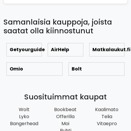
Samanlaisia kauppoja, joista
saatat olla kiinnostunut
Getyourguide
AirHelp
Matkalaukut.fi
Omio
Bolt
Suosituimmat kaupat
Wolt
Bookbeat
Kaalimato
Lyko
Offerilla
Telia
Bangerhead
Moi
Vitaepro
Puhti