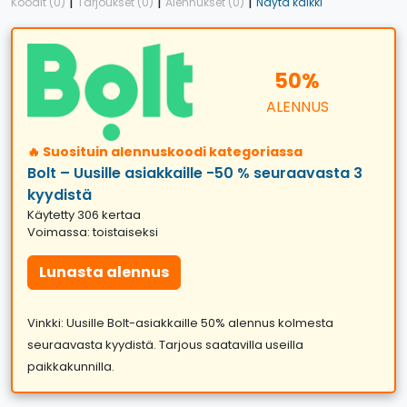
|
|
|
Koodit (0)
Tarjoukset (0)
Alennukset (0)
Näytä kaikki
50%
ALENNUS
🔥 Suosituin alennuskoodi kategoriassa
Bolt – Uusille asiakkaille -50 % seuraavasta 3
kyydistä
Käytetty 306 kertaa
Voimassa: toistaiseksi
Lunasta alennus
Vinkki: Uusille Bolt-asiakkaille 50% alennus kolmesta
seuraavasta kyydistä. Tarjous saatavilla useilla
paikkakunnilla.