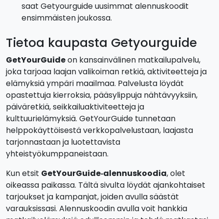
saat Getyourguide uusimmat alennuskoodit
ensimmäisten joukossa.
Tietoa kaupasta Getyourguide
GetYourGuide
on kansainvälinen matkailupalvelu,
joka tarjoaa laajan valikoiman retkiä, aktiviteetteja ja
elämyksiä ympäri maailmaa. Palvelusta löydät
opastettuja kierroksia, pääsylippuja nähtävyyksiin,
päiväretkiä, seikkailuaktiviteetteja ja
kulttuurielämyksiä. GetYourGuide tunnetaan
helppokäyttöisestä verkkopalvelustaan, laajasta
tarjonnastaan ja luotettavista
yhteistyökumppaneistaan.
Kun etsit
GetYourGuide‑alennuskoodia
, olet
oikeassa paikassa. Tältä sivulta löydät ajankohtaiset
tarjoukset ja kampanjat, joiden avulla säästät
varauksissasi. Alennuskoodin avulla voit hankkia