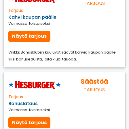
TARJOUS
Tarjous
Kahvi kaupan päälle
Voimassa: toistaiseksi
Näytä tarjous
Vinkki: Bonusklubiin kuuluvat saavat kahvia kaupan päälle.
Yksi bonuseduista, joita klubi tarjoaa.
Säästöä
TARJOUS
Tarjous
Bonuslataus
Voimassa: toistaiseksi
Näytä tarjous