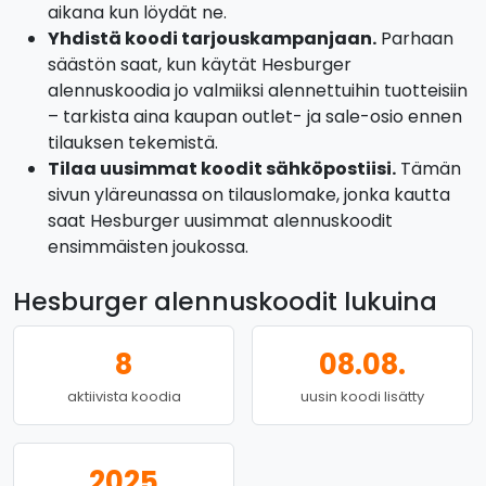
aikana kun löydät ne.
Yhdistä koodi tarjouskampanjaan.
Parhaan
säästön saat, kun käytät Hesburger
alennuskoodia jo valmiiksi alennettuihin tuotteisiin
– tarkista aina kaupan outlet- ja sale-osio ennen
tilauksen tekemistä.
Tilaa uusimmat koodit sähköpostiisi.
Tämän
sivun yläreunassa on tilauslomake, jonka kautta
saat Hesburger uusimmat alennuskoodit
ensimmäisten joukossa.
Hesburger alennuskoodit lukuina
8
08.08.
aktiivista koodia
uusin koodi lisätty
2025