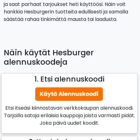
ja saat parhaat tarjoukset heti käyttöösi. Näin voit
hankkia Hesburgerin tuotteita edullisesti ja samalla
säästää rahaa tinkimättä mausta tai laadusta.
Näin käytät Hesburger
alennuskoodeja
1. Etsi alennuskoodi
Etsi itseäsi kiinnostavan verkkokaupan alennuskoodi.
Tarjoilla satoja erilaisia kauppoja joista varmasti pidät.
Joka päivä uudet koodit.