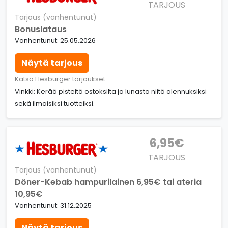
TARJOUS
Tarjous (vanhentunut)
Bonuslataus
Vanhentunut: 25.05.2026
Näytä tarjous
Katso Hesburger tarjoukset
Vinkki: Kerää pisteitä ostoksilta ja lunasta niitä alennuksiksi
sekä ilmaisiksi tuotteiksi.
6,95€
TARJOUS
Tarjous (vanhentunut)
Döner-Kebab hampurilainen 6,95€ tai ateria
10,95€
Vanhentunut: 31.12.2025
Näytä tarjous