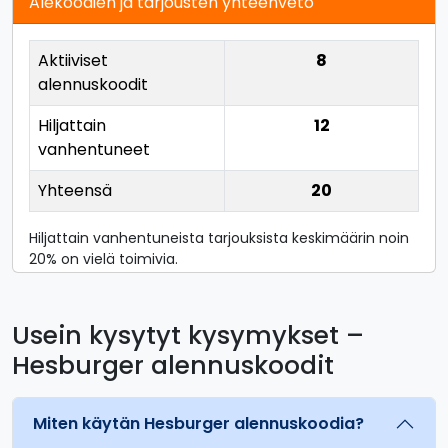
Alekoodien ja tarjousten yhteenveto
Aktiiviset
8
alennuskoodit
Hiljattain
12
vanhentuneet
Yhteensä
20
Hiljattain vanhentuneista tarjouksista keskimäärin noin
20% on vielä toimivia.
Usein kysytyt kysymykset –
Hesburger alennuskoodit
Miten käytän Hesburger alennuskoodia?