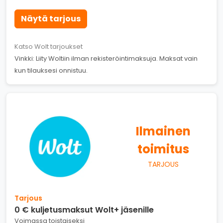
Näytä tarjous
Katso Wolt tarjoukset
Vinkki: Liity Woltiin ilman rekisteröintimaksuja. Maksat vain
kun tilauksesi onnistuu.
Ilmainen
toimitus
TARJOUS
Tarjous
0 € kuljetusmaksut Wolt+ jäsenille
Voimassa toistaiseksi