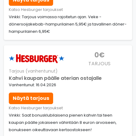
Katso Hesburger tarjoukset
Vinkki: Tarjous voimassa rajoitetun ajan. Veke -
dönersoijakebab-hampurilainen 5,95€ ja tavallinen döner-
hampurilainen 6,95€
0€
TARJOUS
Tarjous (vanhentunut)
Kahvi kaupan päälle aterian ostajalle
Vanhentunut: 16.04.2026
Näytä tarjous
Katso Hesburger tarjoukset
Vinkki: Saat bonusklubilaisena pienen kahvin tai teen
kaupan päälle jokaiseen vähintään 8 euron arvoiseen,
bonukseen oikeuttavaan kertaostokseen!