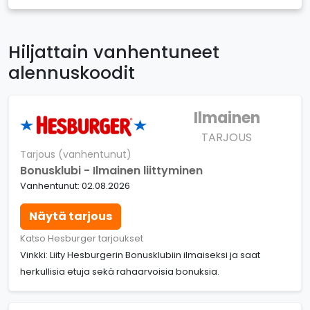
Hiljattain vanhentuneet
alennuskoodit
Ilmainen
TARJOUS
Tarjous (vanhentunut)
Bonusklubi - Ilmainen liittyminen
Vanhentunut: 02.08.2026
Näytä tarjous
Katso Hesburger tarjoukset
Vinkki: Liity Hesburgerin Bonusklubiin ilmaiseksi ja saat
herkullisia etuja sekä rahaarvoisia bonuksia.