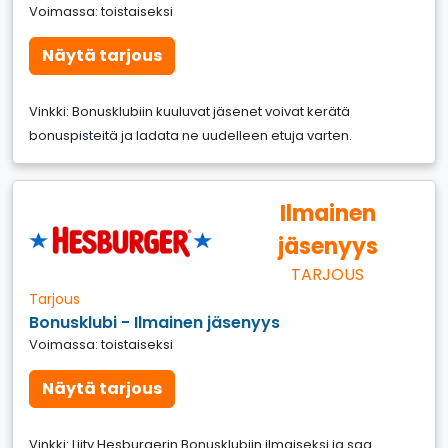
Voimassa: toistaiseksi
Näytä tarjous
Vinkki: Bonusklubiin kuuluvat jäsenet voivat kerätä
bonuspisteitä ja ladata ne uudelleen etuja varten.
Ilmainen
jäsenyys
TARJOUS
Tarjous
Bonusklubi - Ilmainen jäsenyys
Voimassa: toistaiseksi
Näytä tarjous
Vinkki: Liity Hesburgerin Bonusklubiin ilmaiseksi ja saa