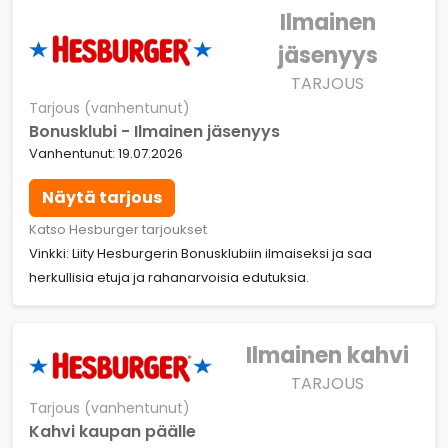
Ilmainen
jäsenyys
TARJOUS
Tarjous (vanhentunut)
Bonusklubi - Ilmainen jäsenyys
Vanhentunut: 19.07.2026
Näytä tarjous
Katso Hesburger tarjoukset
Vinkki: Liity Hesburgerin Bonusklubiin ilmaiseksi ja saa
herkullisia etuja ja rahanarvoisia edutuksia.
Ilmainen kahvi
TARJOUS
Tarjous (vanhentunut)
Kahvi kaupan päälle