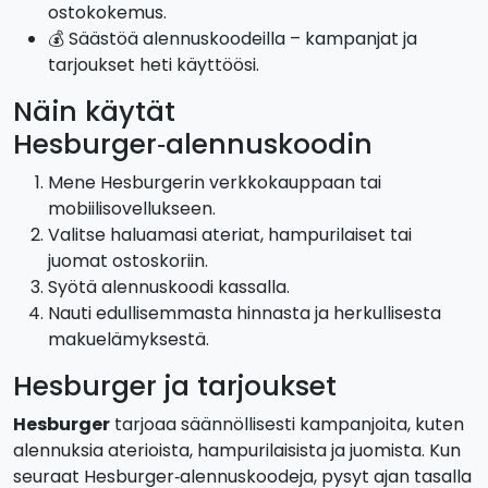
ostokokemus.
💰 Säästöä alennuskoodeilla – kampanjat ja
tarjoukset heti käyttöösi.
Näin käytät
Hesburger‑alennuskoodin
Mene Hesburgerin verkkokauppaan tai
mobiilisovellukseen.
Valitse haluamasi ateriat, hampurilaiset tai
juomat ostoskoriin.
Syötä alennuskoodi kassalla.
Nauti edullisemmasta hinnasta ja herkullisesta
makuelämyksestä.
Hesburger ja tarjoukset
Hesburger
tarjoaa säännöllisesti kampanjoita, kuten
alennuksia aterioista, hampurilaisista ja juomista. Kun
seuraat Hesburger‑alennuskoodeja, pysyt ajan tasalla