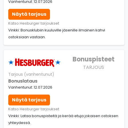
Vanhentunut: 12.07.2026
Näytä tarjous
Katso Hesburger tarjoukset
Vinkki: Bonusklubiin kuuluville jäsenille ilmainen kahvi
ostoksiaan vastaan.
Bonuspisteet
TARJOUS
Tarjous (vanhentunut)
Bonuslataus
Vanhentunut: 12.07.2026
Näytä tarjous
Katso Hesburger tarjoukset
Vinkki: Lataa bonuspisteitä ja kerää etuja jokaisen ostoksen
yhteydessä.