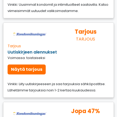
Vinkki: Uusimmat kondomit ja intimituotteet saatavilla. Katso
viimeisimmät uutuudet valikoimastamme.
Tarjous
TARJOUS
Tarjous
Uutiskirjeen alennukset
Voimassa: toistaiseksi
Näytä tarjous
Vinkki: Liity uutiskirjeeseen ja saa tarjouksia sähköpostitse.
Lähetämme tarjouksia noin 1-2 kertaa kuukaudessa.
Jopa 47%