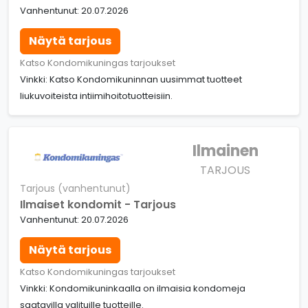
Vanhentunut: 20.07.2026
Näytä tarjous
Katso Kondomikuningas tarjoukset
Vinkki: Katso Kondomikuninnan uusimmat tuotteet
liukuvoiteista intiimihoitotuotteisiin.
Ilmainen
TARJOUS
Tarjous (vanhentunut)
Ilmaiset kondomit - Tarjous
Vanhentunut: 20.07.2026
Näytä tarjous
Katso Kondomikuningas tarjoukset
Vinkki: Kondomikuninkaalla on ilmaisia kondomeja
saatavilla valituille tuotteille.