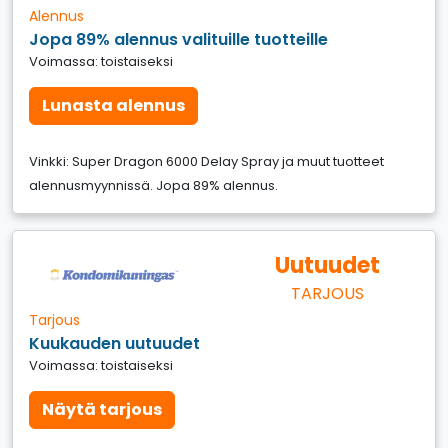
Alennus
Jopa 89% alennus valituille tuotteille
Voimassa: toistaiseksi
Lunasta alennus
Vinkki: Super Dragon 6000 Delay Spray ja muut tuotteet
alennusmyynnissä. Jopa 89% alennus.
Uutuudet
TARJOUS
Tarjous
Kuukauden uutuudet
Voimassa: toistaiseksi
Näytä tarjous