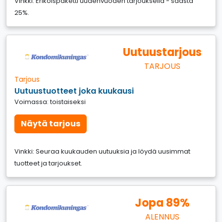
Vinkki: Erikoispaketti uudenvuoden tarjouksella - säästä
25%.
Uutuustarjous
TARJOUS
Tarjous
Uutuustuotteet joka kuukausi
Voimassa: toistaiseksi
Näytä tarjous
Vinkki: Seuraa kuukauden uutuuksia ja löydä uusimmat
tuotteet ja tarjoukset.
Jopa 89%
ALENNUS