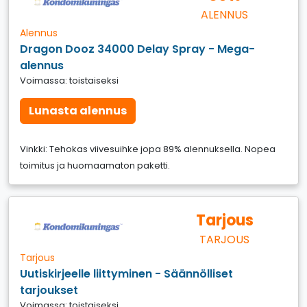
ALENNUS
Alennus
Dragon Dooz 34000 Delay Spray - Mega-
alennus
Voimassa: toistaiseksi
Lunasta alennus
Vinkki: Tehokas viivesuihke jopa 89% alennuksella. Nopea
toimitus ja huomaamaton paketti.
Tarjous
TARJOUS
Tarjous
Uutiskirjeelle liittyminen - Säännölliset
tarjoukset
Voimassa: toistaiseksi