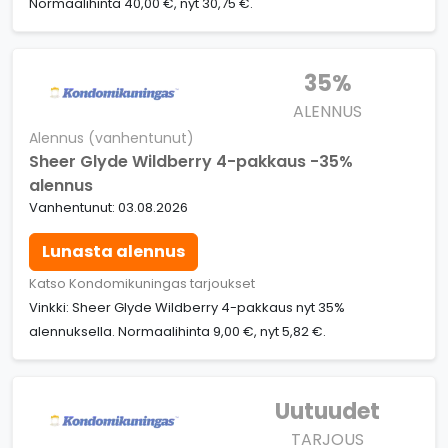
Normaalihinta 40,00 €, nyt 30,75 €.
35%
ALENNUS
Alennus (vanhentunut)
Sheer Glyde Wildberry 4-pakkaus -35%
alennus
Vanhentunut: 03.08.2026
Lunasta alennus
Katso Kondomikuningas tarjoukset
Vinkki: Sheer Glyde Wildberry 4-pakkaus nyt 35%
alennuksella. Normaalihinta 9,00 €, nyt 5,82 €.
Uutuudet
TARJOUS