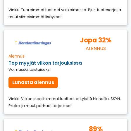
Vinkki: Tuoreimmat tuotteet valikoimassa. Pjur-tuotesarja ja
muut viimeisimmät lisäykset.
Jopa 32%
ALENNUS
Alennus
Top myyjät viikon tarjouksissa
Voimassa: toistaiseksi
Lunasta alennus
Vinkki: Viikon suosituimmat tuotteet erityisillä hinnoilla. SKYN,
Protex ja muut parhaat tarjoukset.
89%