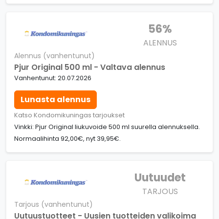
56%
ALENNUS
Alennus (vanhentunut)
Pjur Original 500 ml - Valtava alennus
Vanhentunut: 20.07.2026
Lunasta alennus
Katso Kondomikuningas tarjoukset
Vinkki: Pjur Original liukuvoide 500 ml suurella alennuksella.
Normaalihinta 92,00€, nyt 39,95€.
Uutuudet
TARJOUS
Tarjous (vanhentunut)
Uutuustuotteet - Uusien tuotteiden valikoima