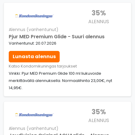
35%
ALENNUS
Alennus (vanhentunut)
Pjur MED Premium Glide - Suuri alennus
Vanhentunut: 20.07.2026
Lunasta alennus
Katso Kondomikuningas tarjoukset
Vinkki: Pjur MED Premium Glide 100 ml liukuvoide
merkittävällä alennuksella. Normaalihinta 23,00€, nyt
14,95€.
35%
ALENNUS
Alennus (vanhentunut)