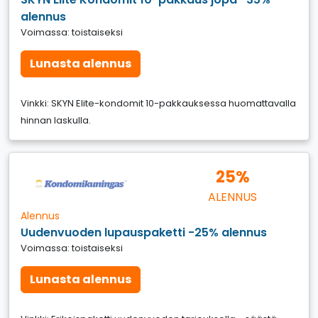
alennus
Voimassa: toistaiseksi
Lunasta alennus
Vinkki: SKYN Elite-kondomit 10-pakkauksessa huomattavalla
hinnan laskulla.
25%
ALENNUS
Alennus
Uudenvuoden lupauspaketti -25% alennus
Voimassa: toistaiseksi
Lunasta alennus