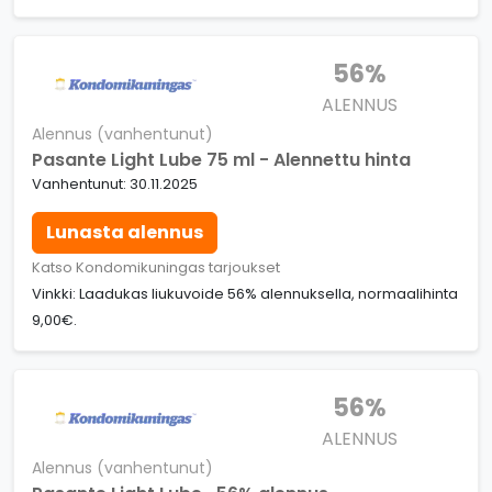
56%
ALENNUS
Alennus (vanhentunut)
Pasante Light Lube 75 ml - Alennettu hinta
Vanhentunut: 30.11.2025
Lunasta alennus
Katso Kondomikuningas tarjoukset
Vinkki: Laadukas liukuvoide 56% alennuksella, normaalihinta
9,00€.
56%
ALENNUS
Alennus (vanhentunut)