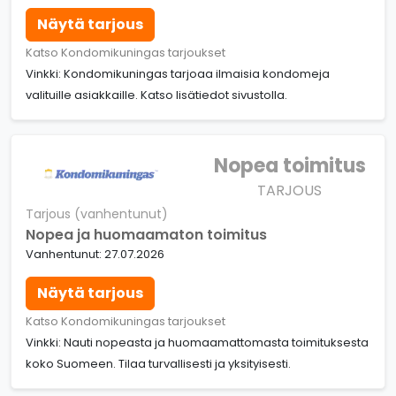
Näytä tarjous
Katso Kondomikuningas tarjoukset
Vinkki: Kondomikuningas tarjoaa ilmaisia kondomeja
valituille asiakkaille. Katso lisätiedot sivustolla.
Nopea toimitus
TARJOUS
Tarjous (vanhentunut)
Nopea ja huomaamaton toimitus
Vanhentunut: 27.07.2026
Näytä tarjous
Katso Kondomikuningas tarjoukset
Vinkki: Nauti nopeasta ja huomaamattomasta toimituksesta
koko Suomeen. Tilaa turvallisesti ja yksityisesti.