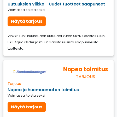
Uutuuksien viikko - Uudet tuotteet saapuneet
Voimassa: toistaiseksi
Näytä tarjous
Vinkki: Tutki kuukauden uutuudet kuten SKYN Cocktail Club,
EXS Aqua Glider ja muut. Säästä uusista saapunneista
tuotteista.
Nopea toimitus
TARJOUS
Tarjous
Nopea ja huomaamaton toimitus
Voimassa: toistaiseksi
Näytä tarjous