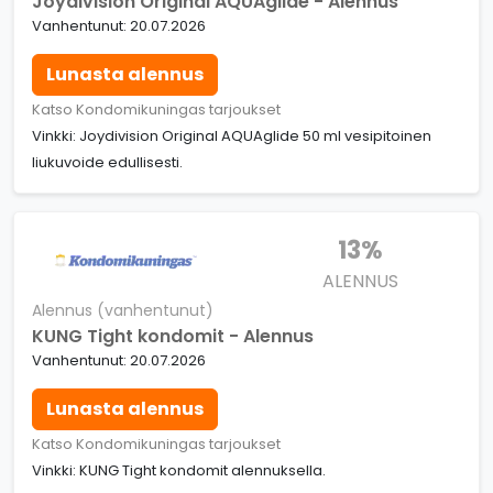
Joydivision Original AQUAglide - Alennus
Vanhentunut: 20.07.2026
Lunasta alennus
Katso Kondomikuningas tarjoukset
Vinkki: Joydivision Original AQUAglide 50 ml vesipitoinen
liukuvoide edullisesti.
13%
ALENNUS
Alennus (vanhentunut)
KUNG Tight kondomit - Alennus
Vanhentunut: 20.07.2026
Lunasta alennus
Katso Kondomikuningas tarjoukset
Vinkki: KUNG Tight kondomit alennuksella.