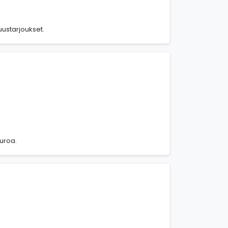
tuustarjoukset.
euroa.