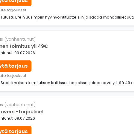
ytä tarjous
Life tarjoukset
: Tutustu Life:n uusimpiin hyvinvointituotteisiin ja saada mahdolliset uu
us (vanhentunut)
nen toimitus yli 49€
ntunut: 09.07.2026
ytä tarjous
Life tarjoukset
: Saat ilmaisen toimituksen kaikissa tilauksissa, joiden arvo ylittää 49 
us (vanhentunut)
 Savers -tarjoukset
ntunut: 09.07.2026
ytä tarjous