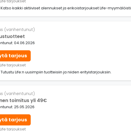
Life tarjoukset
: Katso kaikki aktiiviset alennukset ja erikoistarjoukset Life-myymälöist
us (vanhentunut)
ustuotteet
ntunut: 04.06.2026
ytä tarjous
Life tarjoukset
 Tutustu Life:n uusimpiin tuotteisiin ja niiden erityistarjouksiin.
us (vanhentunut)
nen toimitus yli 49€
ntunut: 25.05.2026
ytä tarjous
Life tarjoukset