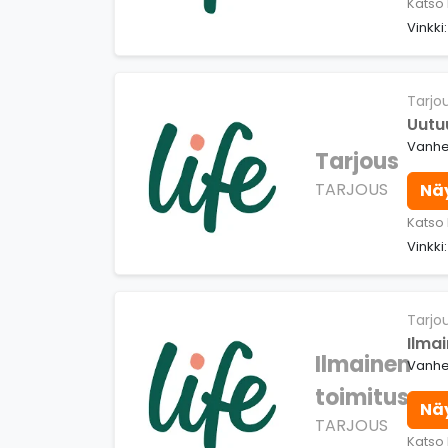
Katso 
Vinkki
Tarjo
Uutu
Vanhe
Tarjous
TARJOUS
Nä
Katso 
Vinkki:
Tarjo
Ilmai
Ilmainen
Vanhe
toimitus
Nä
TARJOUS
Katso 