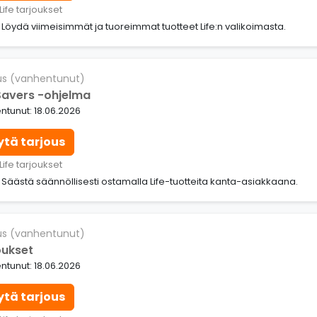
Life tarjoukset
: Löydä viimeisimmät ja tuoreimmat tuotteet Life:n valikoimasta.
us (vanhentunut)
 Savers -ohjelma
tunut: 18.06.2026
ytä tarjous
Life tarjoukset
: Säästä säännöllisesti ostamalla Life-tuotteita kanta-asiakkaana.
us (vanhentunut)
oukset
tunut: 18.06.2026
ytä tarjous