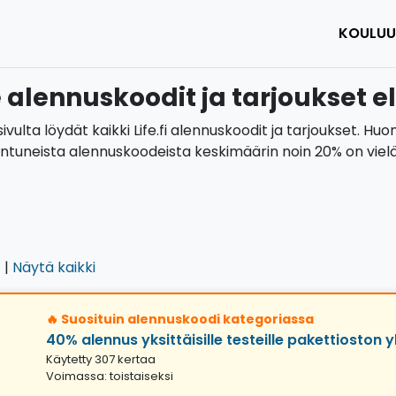
KOULUU
e alennuskoodit ja tarjoukset 
sivulta löydät kaikki Life.fi alennuskoodit ja tarjoukset. H
tuneista alennuskoodeista keskimäärin noin 20% on vielä
)
|
Näytä kaikki
🔥 Suosituin alennuskoodi kategoriassa
40% alennus yksittäisille testeille pakettioston
Käytetty 307 kertaa
Voimassa: toistaiseksi