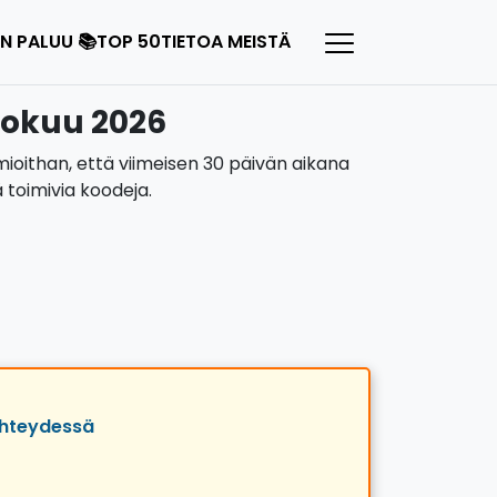
N PALUU 📚
TOP 50
TIETOA MEISTÄ
elokuu 2026
uomioithan, että viimeisen 30 päivän aikana
 toimivia koodeja.
 yhteydessä