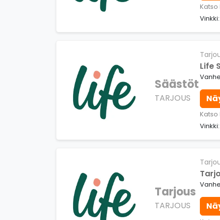
Katso 
Vinkki
Tarjo
Life
Vanhen
Säästöt
TARJOUS
Nä
Katso 
Vinkki
Tarjo
Tarj
Vanhen
Tarjous
TARJOUS
Nä