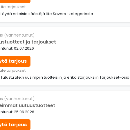
Life tarjoukset
: Löydä erilaisia säästöjä Life Savers -kategoriasta.
us (vanhentunut)
ustuotteet ja tarjoukset
ntunut: 02.07.2026
ytä tarjous
Life tarjoukset
: Tutustu Life:n uusimpiin tuotteisiin ja erikoistarjouksiin Tarjoukset-osio
us (vanhentunut)
eimmat uutuustuotteet
ntunut: 25.06.2026
ytä tarjous