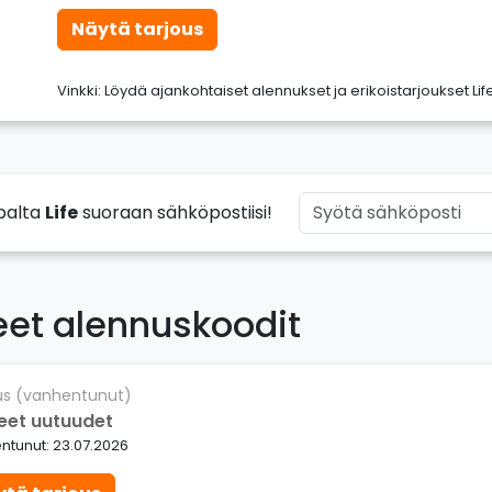
Näytä tarjous
Vinkki: Löydä ajankohtaiset alennukset ja erikoistarjoukset Lif
palta
Life
suoraan sähköpostiisi!
eet alennuskoodit
us (vanhentunut)
eet uutuudet
ntunut: 23.07.2026