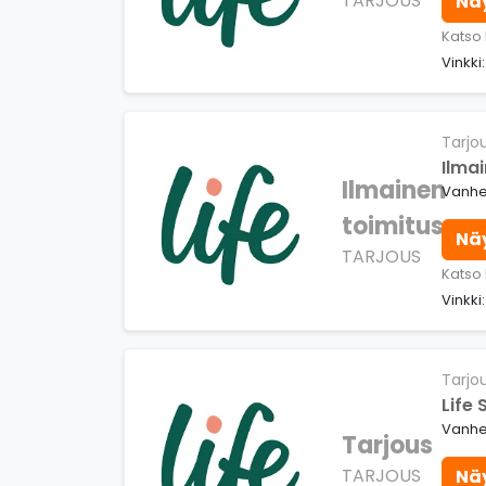
TARJOUS
Nä
Katso 
Vinkki
Tarjo
Ilmai
Ilmainen
Vanhe
toimitus
Nä
TARJOUS
Katso 
Vinkki
Tarjo
Life
Vanhe
Tarjous
TARJOUS
Nä