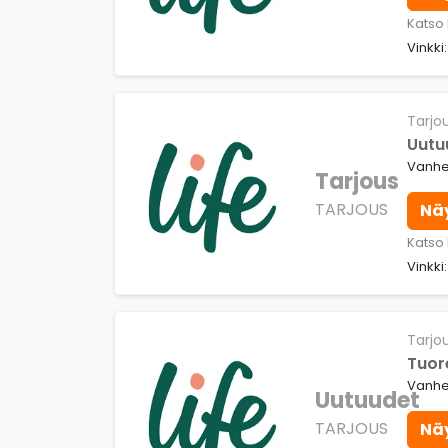
Katso 
Vinkki
Tarjo
Uutu
Vanhe
Tarjous
TARJOUS
Nä
Katso 
Vinkki
Tarjo
Tuor
Vanhe
Uutuudet
TARJOUS
Nä