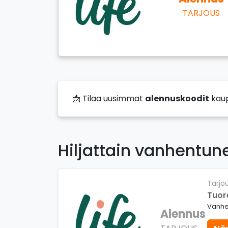
TARJOUS
📩 Tilaa uusimmat
alennuskoodit
kau
Hiljattain vanhentun
Tarjo
Tuor
Vanhe
Alennus