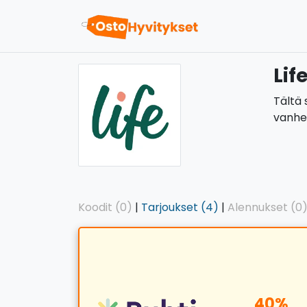
Lif
Tältä 
vanhen
Koodit (0)
|
Tarjoukset (4)
|
Alennukset (0
40%