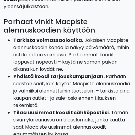
yleensä julkaistaan.
Parhaat vinkit Macpiste
alennuskoodien käyttöön
Tarkista voimassaoloaika.
Jokaisen Macpiste
alennuskoodin kohdalla näkyy päivämäärä, mihin
asti koodi on voimassa. Parhaimmat koodit
loppuvat nopeasti – käytä ne saman päivän
aikana kun löydät ne.
Yhdistä koodi tarjouskampanjaan.
Parhaan
säästön saat, kun käytät Macpiste alennuskoodia
jo valmiiksi alennettuihin tuotteisiin – tarkista aina
kaupan outlet- ja sale-osio ennen tilauksen
tekemistä.
Tilaa uusimmat koodit sähköpostiisi.
Tämän
sivun yläreunassa on tilauslomake, jonka kautta
saat Macpiste uusimmat alennuskoodit
ensimmäisten joukossa.