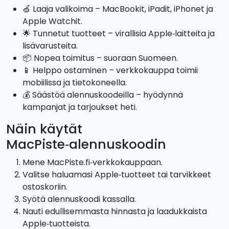
🍏 Laaja valikoima – MacBookit, iPadit, iPhonet ja
Apple Watchit.
🌟 Tunnetut tuotteet – virallisia Apple‑laitteita ja
lisävarusteita.
📦 Nopea toimitus – suoraan Suomeen.
📱 Helppo ostaminen – verkkokauppa toimii
mobiilissa ja tietokoneella.
💰 Säästöä alennuskoodeilla – hyödynnä
kampanjat ja tarjoukset heti.
Näin käytät
MacPiste‑alennuskoodin
Mene MacPiste.fi‑verkkokauppaan.
Valitse haluamasi Apple‑tuotteet tai tarvikkeet
ostoskoriin.
Syötä alennuskoodi kassalla.
Nauti edullisemmasta hinnasta ja laadukkaista
Apple‑tuotteista.