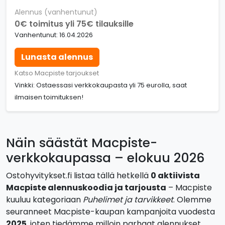
Alennus (vanhentunut)
0€ toimitus yli 75€ tilauksille
Vanhentunut: 16.04.2026
Lunasta alennus
Katso Macpiste tarjoukset
Vinkki: Ostaessasi verkkokaupasta yli 75 eurolla, saat
ilmaisen toimituksen!
Näin säästät Macpiste-
verkkokaupassa – elokuu 2026
Ostohyvitykset.fi listaa tällä hetkellä
0 aktiivista
Macpiste alennuskoodia ja tarjousta
– Macpiste
kuuluu kategoriaan
Puhelimet ja tarvikkeet
. Olemme
seuranneet Macpiste-kaupan kampanjoita vuodesta
2025
, joten tiedämme milloin parhaat alennukset