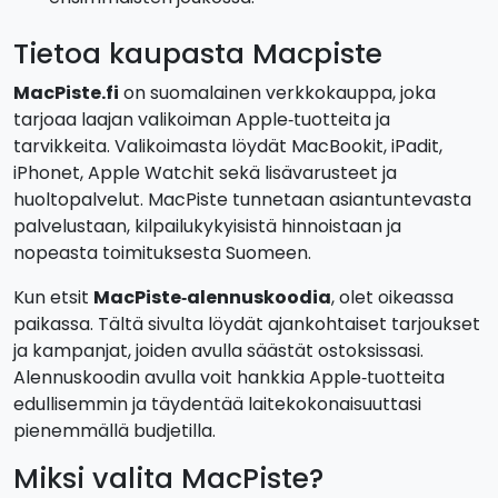
Tietoa kaupasta Macpiste
MacPiste.fi
on suomalainen verkkokauppa, joka
tarjoaa laajan valikoiman Apple‑tuotteita ja
tarvikkeita. Valikoimasta löydät MacBookit, iPadit,
iPhonet, Apple Watchit sekä lisävarusteet ja
huoltopalvelut. MacPiste tunnetaan asiantuntevasta
palvelustaan, kilpailukykyisistä hinnoistaan ja
nopeasta toimituksesta Suomeen.
Kun etsit
MacPiste‑alennuskoodia
, olet oikeassa
paikassa. Tältä sivulta löydät ajankohtaiset tarjoukset
ja kampanjat, joiden avulla säästät ostoksissasi.
Alennuskoodin avulla voit hankkia Apple‑tuotteita
edullisemmin ja täydentää laitekokonaisuuttasi
pienemmällä budjetilla.
Miksi valita MacPiste?