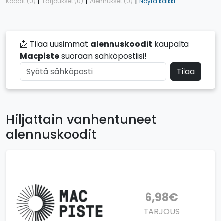
|
|
|
Koodit (0)
Tarjoukset (0)
Alennukset (0)
Näytä kaikki
📩 Tilaa uusimmat
alennuskoodit
kaupalta
Macpiste
suoraan sähköpostiisi!
Tilaa
Hiljattain vanhentuneet
alennuskoodit
6,98€
TARJOUS