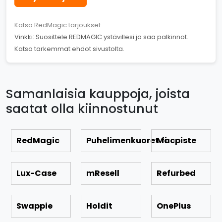
Katso RedMagic tarjoukset
Vinkki: Suosittele REDMAGIC ystävillesi ja saa palkinnot.
Katso tarkemmat ehdot sivustolta.
Samanlaisia kauppoja, joista
saatat olla kiinnostunut
RedMagic
Puhelimenkuoret.fi
Macpiste
Lux-Case
mResell
Refurbed
Swappie
Holdit
OnePlus