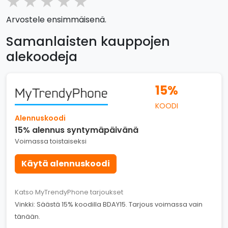
★
★
★
★
★
Arvostele ensimmäisenä.
Samanlaisten kauppojen
alekoodeja
15%
KOODI
Alennuskoodi
15% alennus syntymäpäivänä
Voimassa toistaiseksi
Käytä alennuskoodi
Katso MyTrendyPhone tarjoukset
Vinkki: Säästä 15% koodilla BDAY15. Tarjous voimassa vain
tänään.