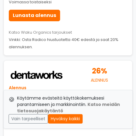
Voimassa toistaiseksi
Lunasta alennus
Katso Waku Organics tarjoukset
Vinkki: Osta Radico hiustuotetta 40€ edestä ja saat 20%
alennuksen.
26%
ALENNUS
Alennus
2 x Dentaworks Hampaiden valkaisu -26%
Käytämme evästeitä käyttökokemuksesi
🍪
alennus
parantamiseen ja markkinointiin.
Katso meidän
Voimassa toistaiseksi
tietosuojakäytäntö
Vain tarpeelliset
Hyväksy kaikki
Lunasta alennus