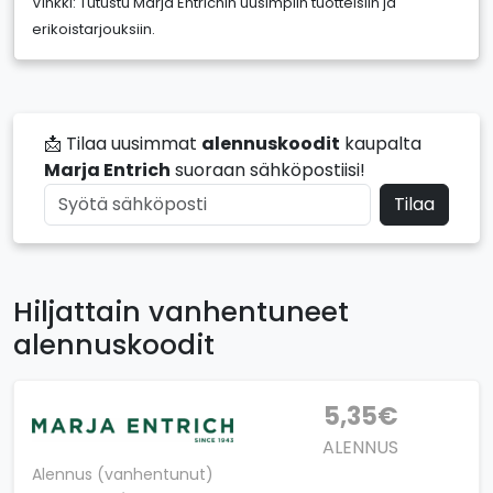
Vinkki: Tutustu Marja Entrichin uusimpiin tuotteisiin ja
erikoistarjouksiin.
📩 Tilaa uusimmat
alennuskoodit
kaupalta
Marja Entrich
suoraan sähköpostiisi!
Tilaa
Hiljattain vanhentuneet
alennuskoodit
5,35€
ALENNUS
Alennus (vanhentunut)