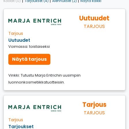
|
|
|
Koodit (0)
Tarjoukset (4)
Alennukset (2)
Näytä kaikki
Uutuudet
TARJOUS
Tarjous
Uutuudet
Voimassa: toistaiseksi
Näytä tarjous
Vinkki: Tutustu Marja Entrichin uusimpiin
luonnonkosmetiikkatuotteisiin.
Tarjous
TARJOUS
Tarjous
Tarjoukset