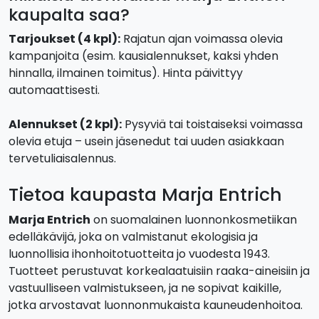
kaupalta saa?
Tarjoukset (4 kpl):
Rajatun ajan voimassa olevia
kampanjoita (esim. kausialennukset, kaksi yhden
hinnalla, ilmainen toimitus). Hinta päivittyy
automaattisesti.
Alennukset (2 kpl):
Pysyviä tai toistaiseksi voimassa
olevia etuja – usein jäsenedut tai uuden asiakkaan
tervetuliaisalennus.
Tietoa kaupasta Marja Entrich
Marja Entrich
on suomalainen luonnonkosmetiikan
edelläkävijä, joka on valmistanut ekologisia ja
luonnollisia ihonhoitotuotteita jo vuodesta 1943.
Tuotteet perustuvat korkealaatuisiin raaka-aineisiin ja
vastuulliseen valmistukseen, ja ne sopivat kaikille,
jotka arvostavat luonnonmukaista kauneudenhoitoa.