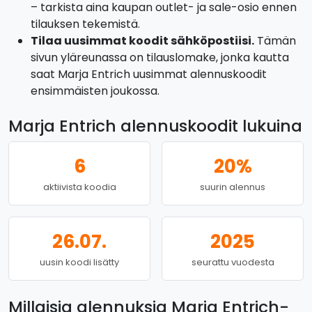
– tarkista aina kaupan outlet- ja sale-osio ennen
tilauksen tekemistä.
Tilaa uusimmat koodit sähköpostiisi.
Tämän
sivun yläreunassa on tilauslomake, jonka kautta
saat Marja Entrich uusimmat alennuskoodit
ensimmäisten joukossa.
Marja Entrich alennuskoodit lukuina
6
20%
aktiivista koodia
suurin alennus
26.07.
2025
uusin koodi lisätty
seurattu vuodesta
Millaisia alennuksia Marja Entrich-