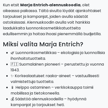
Kun etsit
Marja Entrich‑alennuskoodia
, olet
oikeassa paikassa. Tältä sivulta löydät ajankohtaiset
tarjoukset ja kampanjat, joiden avulla säästät
ostoksissasi. Alennuskoodin avulla voit hankkia
laadukkaita luonnonkosmetiikkatuotteita
edullisemmin ja hoitaa ihoasi pienemmällä budjetilla.
Miksi valita Marja Entrich?
🌿 Luonnonkosmetiikkaa – ekologisia ja luonnollisia
ihonhoitotuotteita.
🇫🇮 Suomalainen pioneeri – perustettu jo vuonna
1943.
✨ Korkealaatuiset raaka-aineet – vastuullisesti
valmistettuja tuotteita.
📱 Helppo ostaminen – verkkokauppa toimii
mobiilissa ja tietokoneella.
💰 Säästöä alennuskoodeilla – hyödynnä
kampanjat ja tarjoukset heti.