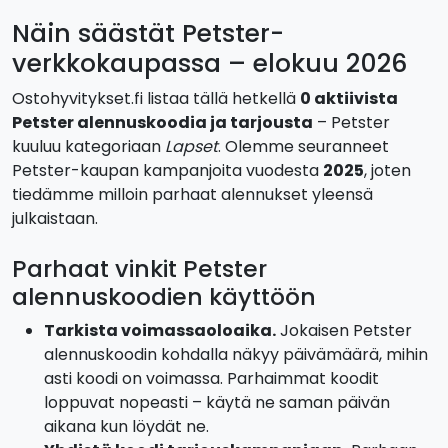
Näin säästät Petster-
verkkokaupassa – elokuu 2026
Ostohyvitykset.fi listaa tällä hetkellä
0 aktiivista
Petster alennuskoodia ja tarjousta
– Petster
kuuluu kategoriaan
Lapset
. Olemme seuranneet
Petster-kaupan kampanjoita vuodesta
2025
, joten
tiedämme milloin parhaat alennukset yleensä
julkaistaan.
Parhaat vinkit Petster
alennuskoodien käyttöön
Tarkista voimassaoloaika.
Jokaisen Petster
alennuskoodin kohdalla näkyy päivämäärä, mihin
asti koodi on voimassa. Parhaimmat koodit
loppuvat nopeasti – käytä ne saman päivän
aikana kun löydät ne.