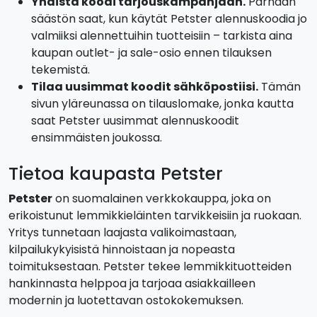
Yhdistä koodi tarjouskampanjaan.
Parhaan
säästön saat, kun käytät Petster alennuskoodia jo
valmiiksi alennettuihin tuotteisiin – tarkista aina
kaupan outlet- ja sale-osio ennen tilauksen
tekemistä.
Tilaa uusimmat koodit sähköpostiisi.
Tämän
sivun yläreunassa on tilauslomake, jonka kautta
saat Petster uusimmat alennuskoodit
ensimmäisten joukossa.
Tietoa kaupasta Petster
Petster
on suomalainen verkkokauppa, joka on
erikoistunut lemmikkieläinten tarvikkeisiin ja ruokaan.
Yritys tunnetaan laajasta valikoimastaan,
kilpailukykyisistä hinnoistaan ja nopeasta
toimituksestaan. Petster tekee lemmikkituotteiden
hankinnasta helppoa ja tarjoaa asiakkailleen
modernin ja luotettavan ostokokemuksen.