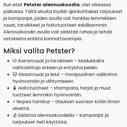
Kun etsit
Petster‑alennuskoodia
, olet oikeassa
paikassa. Tältä sivulta löydät ajankohtaiset tarjoukset
ja kampanjat, joiden avulla voit hankkia lemmikkien
ruuat, tarvikkeet ja hoitotuotteet edullisemmin.
Alennuskoodin avulla voit säästää rahaa ja tehdä
ostoksista entistä kannattavampia.
Miksi valita Petster?
🐶 Koiranruuat ja tarvikkeet – laadukkaita
vaihtoehtoja arkeen ja erityistarpeisiin.
🐱 Kissanruuat ja lelut – monipuolinen valikoima
hyvinvointiin ja viihtymiseen.
🧴 Hoitotuotteet – shampoita, harjat ja muut
tuotteet lemmikin hyvinvointiin.
⚡ Nopea toimitus – tilaukset suoraan kotiin ilman
viivettä.
💰 Säästöä alennuskoodeilla – kampanjat ja
tarjoukset heti käyttöösi.