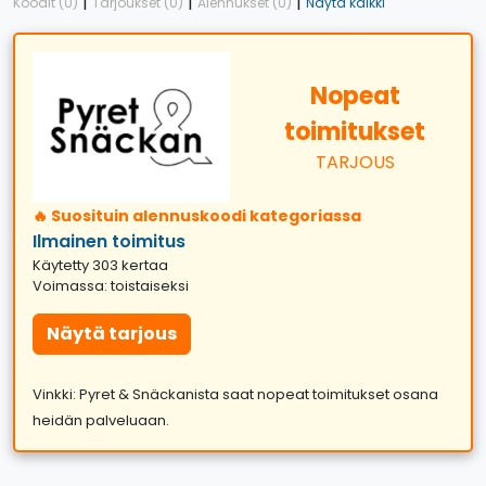
|
|
|
Koodit (0)
Tarjoukset (0)
Alennukset (0)
Näytä kaikki
Nopeat
toimitukset
TARJOUS
🔥 Suosituin alennuskoodi kategoriassa
Ilmainen toimitus
Käytetty 303 kertaa
Voimassa: toistaiseksi
Näytä tarjous
Vinkki: Pyret & Snäckanista saat nopeat toimitukset osana
heidän palveluaan.