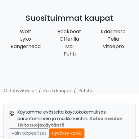
Suosituimmat kaupat
Wolt
Bookbeat
Kaalimato
Lyko
Offerilla
Telia
Bangerhead
Moi
Vitaepro
Puhti
Ostohyvitykset
Kaikki kaupat
Petster
Tietoa meistä
Top-50 alekoodit
Tietosuoja
Käytämme evästeitä käyttökokemuksesi
🍪
parantamiseen ja markkinointiin.
Katso meidän
Käyttöehdot
tietosuojakäytäntö
Vain tarpeelliset
Hyväksy kaikki