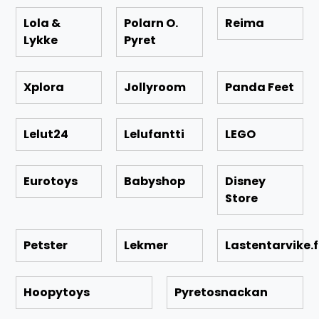
Lola &
Polarn O.
Reima
Lykke
Pyret
Xplora
Jollyroom
Panda Feet
Lelut24
Lelufantti
LEGO
Eurotoys
Babyshop
Disney
Store
Petster
Lekmer
Lastentarvike.f
Hoopytoys
Pyretosnackan