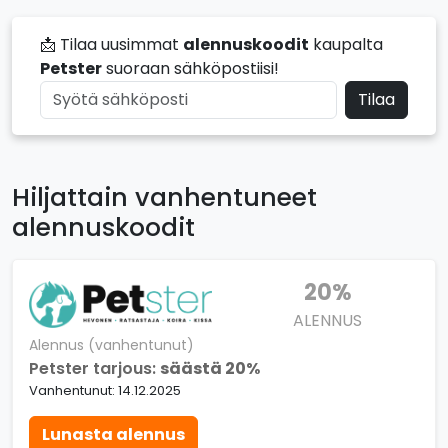
📩 Tilaa uusimmat
alennuskoodit
kaupalta
Petster
suoraan sähköpostiisi!
Tilaa
Hiljattain vanhentuneet
alennuskoodit
20%
ALENNUS
Alennus (vanhentunut)
Petster tarjous:
säästä 20%
Vanhentunut: 14.12.2025
Lunasta alennus