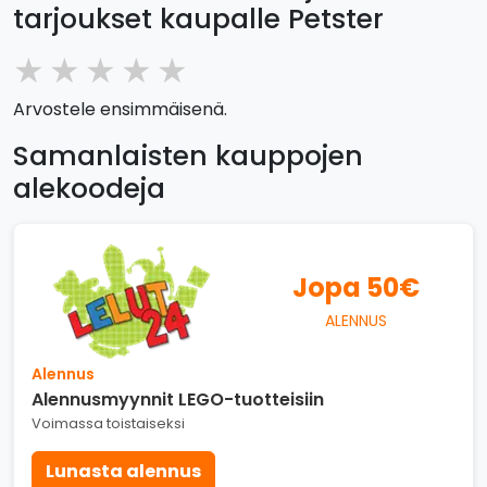
tarjoukset kaupalle Petster
★
★
★
★
★
Arvostele ensimmäisenä.
Samanlaisten kauppojen
alekoodeja
Jopa 50€
ALENNUS
Alennus
Alennusmyynnit LEGO-tuotteisiin
Voimassa toistaiseksi
Lunasta alennus