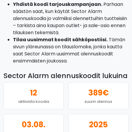
Yhdistä koodi tarjouskampanjaan.
Parhaan
säästön saat, kun käytät Sector Alarm
alennuskoodia jo valmiiksi alennettuihin tuotteisiin
– tarkista aina kaupan outlet- ja sale-osio ennen
tilauksen tekemistä.
Tilaa uusimmat koodit sähköpostiisi.
Tämän
sivun yläreunassa on tilauslomake, jonka kautta
saat Sector Alarm uusimmat alennuskoodit
ensimmäisten joukossa.
Sector Alarm alennuskoodit lukuina
12
389€
aktiivista koodia
suurin alennus
03.08.
2025