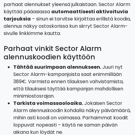
parhaat alennukset yleensä julkaistaan. Sector Alarm
käyttää pääasiassa
automaattisesti aktivoituvia
tarjouksia
– sinun ei tarvitse kirjoittaa erillistä koodia,
alennus näkyy ostoskorissa kun siirryt Sector Alarm-
sivulle linkkimme kautta.
Parhaat vinkit Sector Alarm
alennuskoodien käyttöön
Tähtää suurimpaan alennukseen.
Juuri nyt
Sector Alarm-kampanjoista saat enimmillään
389€. Varmista ennen tilauksen vahvistamista,
että tilauksesi täyttää kampanjan mahdollisen
minimiostosrajan.
Tarkista voimassaoloaika.
Jokaisen Sector
Alarm alennuskoodin kohdalla näkyy päivämäärä,
mihin asti koodi on voimassa. Parhaimmat koodit
loppuvat nopeasti – käytä ne saman päivän
aikana kun löydät ne.