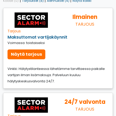
|
|
|
Koodit (0)
Tarjoukset (8)
Alennukset (4)
Näytä kaikki
Ilmainen
TARJOUS
Tarjous
Maksuttomat vartijakäynnit
Voimassa: toistaiseksi
Näytä tarjous
Vinkki: Hälytystilanteessa lähetämme tarvittaessa paikalle
vartijan ilman lisämaksuja. Palveluun kuuluu
hälytyskeskusvalvonta 24/7.
24/7 valvonta
TARJOUS