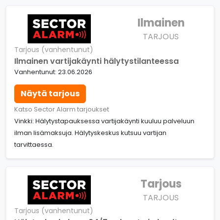
Ilmainen
TARJOUS
Tarjous (vanhentunut)
Ilmainen vartijakäynti hälytystilanteessa
Vanhentunut: 23.06.2026
Näytä tarjous
Katso Sector Alarm tarjoukset
Vinkki: Hälytystapauksessa vartijakäynti kuuluu palveluun
ilman lisämaksuja. Hälytyskeskus kutsuu vartijan
tarvittaessa.
Tarjous
TARJOUS
Tarjous (vanhentunut)