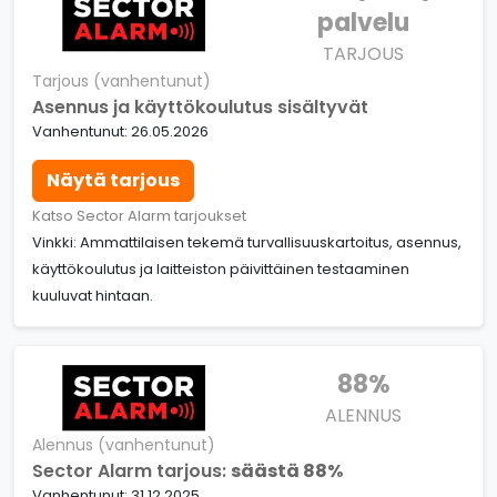
palvelu
TARJOUS
Tarjous (vanhentunut)
Asennus ja käyttökoulutus sisältyvät
Vanhentunut: 26.05.2026
Näytä tarjous
Katso Sector Alarm tarjoukset
Vinkki: Ammattilaisen tekemä turvallisuuskartoitus, asennus,
käyttökoulutus ja laitteiston päivittäinen testaaminen
kuuluvat hintaan.
88%
ALENNUS
Alennus (vanhentunut)
Sector Alarm tarjous:
säästä 88%
Vanhentunut: 31.12.2025