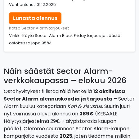
Vanhentunut: 01.12.2025
Lunasta alennus
Katso Sector Alarm tarjoukset
Vinkki: Käytä Sector Alarm Black Friday tarjous ja säästä
ostoksissa jopa 95%!
Näin säästät Sector Alarm-
verkkokaupassa – elokuu 2026
Ostohyvitykset.fi listaa tällä hetkellä
12 aktiivista
Sector Alarm alennuskoodia ja tarjousta
– Sector
Alarm kuuluu kategoriaan
Koti & sisustus
. Suurin juuri
nyt voimassa oleva alennus on
389€
(KESÄALE:
Hälytysjärjestelmä 29€ + älypistorasia kaupan
päälle). Olemme seuranneet Sector Alarm-kaupan
kampanjoita vuodesta
2025
, joten tiedämme milloin