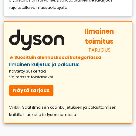
älypistorasian (arvo 19€). Ainutlaatuinen kesätarjous
rajoitetulla voimassaoloajalla.
Ilmainen
toimitus
TARJOUS
🔥 Suosituin alennuskoodi kategoriassa
Ilmainen kuljetus ja palautus
Käytetty 301 kertaa
Voimassa: toistaiseksi
Näytä tarjous
Vinkki: Saat ilmaisen kotiinkuljetuksen ja palauttamisen
kaikille tilauksille fi.dyson.com:issa.