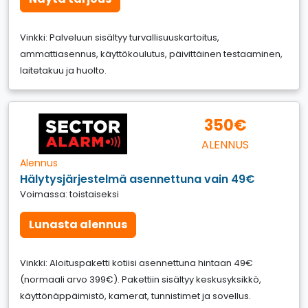
Vinkki: Palveluun sisältyy turvallisuuskartoitus,
ammattiasennus, käyttökoulutus, päivittäinen testaaminen,
laitetakuu ja huolto.
350€
ALENNUS
Alennus
Hälytysjärjestelmä asennettuna vain 49€
Voimassa: toistaiseksi
Lunasta alennus
Vinkki: Aloituspaketti kotiisi asennettuna hintaan 49€
(normaali arvo 399€). Pakettiin sisältyy keskusyksikkö,
käyttönäppäimistö, kamerat, tunnistimet ja sovellus.