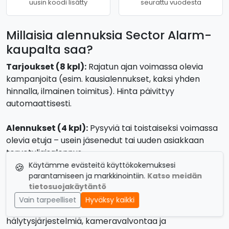
uusin koodi lisätty
seurattu vuodesta
Millaisia alennuksia Sector Alarm-
kaupalta saa?
Tarjoukset (8 kpl):
Rajatun ajan voimassa olevia
kampanjoita (esim. kausialennukset, kaksi yhden
hinnalla, ilmainen toimitus). Hinta päivittyy
automaattisesti.
Alennukset (4 kpl):
Pysyviä tai toistaiseksi voimassa
olevia etuja – usein jäsenedut tai uuden asiakkaan
tervetuliaisalennus.
Käytämme evästeitä käyttökokemuksesi
🍪
Tietoa kaupasta Sector Alarm
parantamiseen ja markkinointiin.
Katso meidän
tietosuojakäytäntö
Sector Alarm
on yksi Euroopan johtavista kodin ja
Vain tarpeelliset
Hyväksy kaikki
yritysten turvajärjestelmien tarjoajista. Se tarjoaa
hälytysjärjestelmiä, kameravalvontaa ja