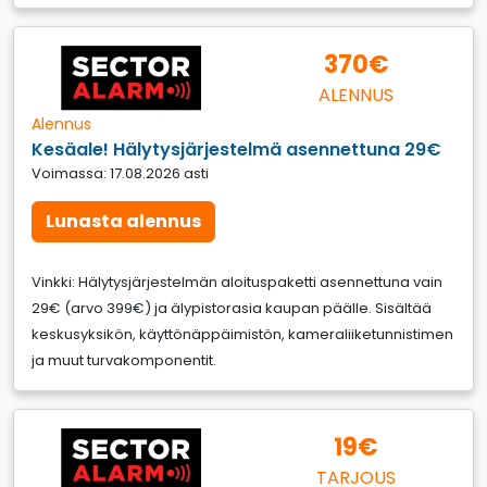
370€
ALENNUS
Alennus
Kesäale! Hälytysjärjestelmä asennettuna 29€
Voimassa: 17.08.2026 asti
Lunasta alennus
Vinkki: Hälytysjärjestelmän aloituspaketti asennettuna vain
29€ (arvo 399€) ja älypistorasia kaupan päälle. Sisältää
keskusyksikön, käyttönäppäimistön, kameraliiketunnistimen
ja muut turvakomponentit.
19€
TARJOUS