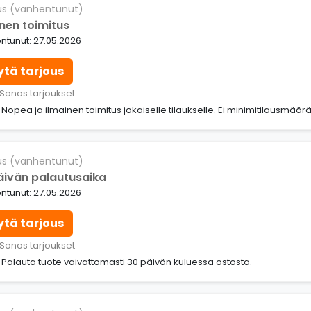
us (vanhentunut)
inen toimitus
ntunut: 27.05.2026
ytä tarjous
 Sonos tarjoukset
: Nopea ja ilmainen toimitus jokaiselle tilaukselle. Ei minimitilausmäär
us (vanhentunut)
äivän palautusaika
ntunut: 27.05.2026
ytä tarjous
 Sonos tarjoukset
: Palauta tuote vaivattomasti 30 päivän kuluessa ostosta.