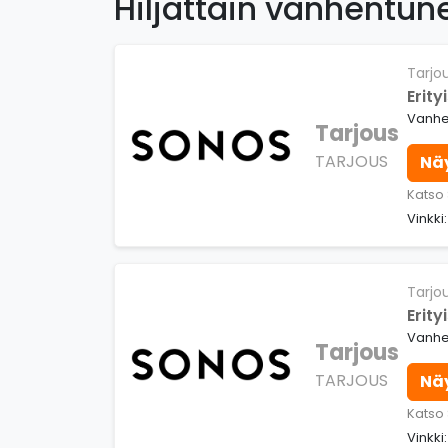
Hiljattain vanhentun
Tarjo
Erity
Vanhe
Tarjous
TARJOUS
Nä
Katso
Vinkki
Tarjo
Erity
Vanhe
Tarjous
TARJOUS
Nä
Katso
Vinkki