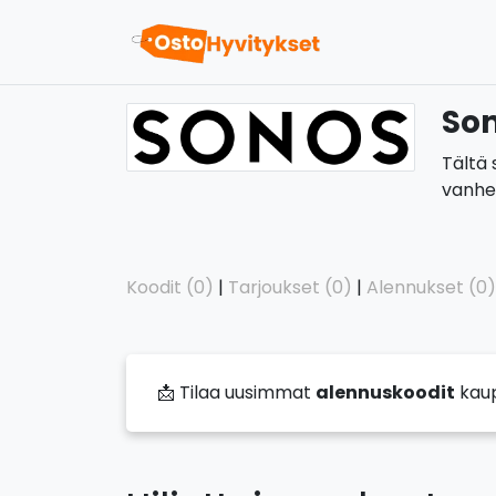
Son
Tältä 
vanhen
Koodit (0)
|
Tarjoukset (0)
|
Alennukset (0)
📩 Tilaa uusimmat
alennuskoodit
kau