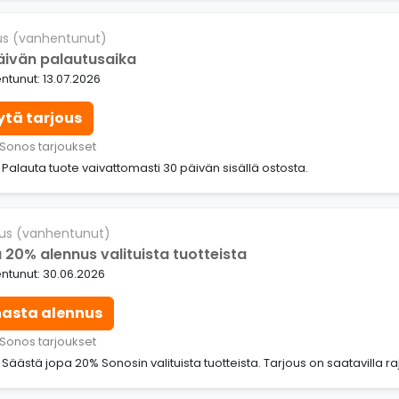
us (vanhentunut)
äivän palautusaika
tunut: 13.07.2026
ytä tarjous
 Sonos tarjoukset
: Palauta tuote vaivattomasti 30 päivän sisällä ostosta.
us (vanhentunut)
 20% alennus valituista tuotteista
ntunut: 30.06.2026
nasta alennus
 Sonos tarjoukset
: Säästä jopa 20% Sonosin valituista tuotteista. Tarjous on saatavilla ra