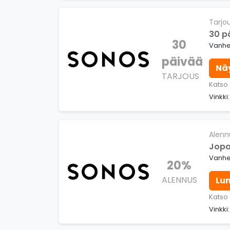
Tarjo
30 p
30
Vanhen
päivää
Nä
TARJOUS
Katso
Vinkki
Alenn
Jopa
Vanhe
20%
ALENNUS
Lu
Katso
Vinkki