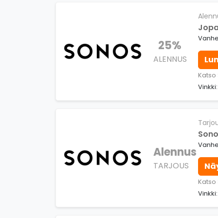
Alenn
Jopa
Vanhe
25%
ALENNUS
Lu
Katso
Vinkki
Tarjo
Sono
Vanhe
Alennus
TARJOUS
Nä
Katso
Vinkki