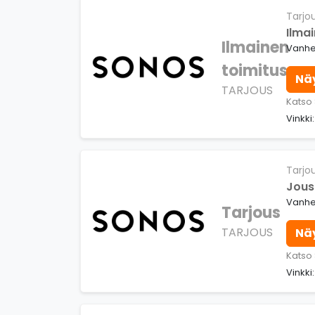
Tarjo
Ilmai
Ilmainen
Vanhe
toimitus
Nä
TARJOUS
Katso
Vinkki
Tarjo
Jous
Vanhe
Tarjous
TARJOUS
Nä
Katso
Vinkk