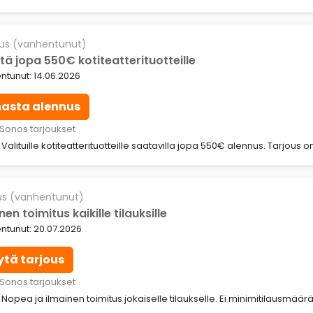
us (vanhentunut)
tä jopa 550€ kotiteatterituotteille
ntunut: 14.06.2026
nasta alennus
 Sonos tarjoukset
: Valituille kotiteatterituotteille saatavilla jopa 550€ alennus. Tarjou
us (vanhentunut)
nen toimitus kaikille tilauksille
ntunut: 20.07.2026
ytä tarjous
 Sonos tarjoukset
: Nopea ja ilmainen toimitus jokaiselle tilaukselle. Ei minimitilausmäär