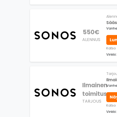
Alenn
Sääs
Vanhe
550€
ALENNUS
Lu
Katso
Vinkki
Tarjo
Ilmai
Ilmainen
Vanhe
toimitus
Nä
TARJOUS
Katso
Vinkki