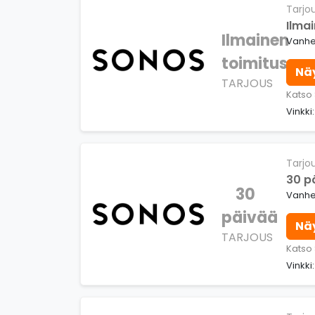
Tarjo
Ilma
Ilmainen
Vanhe
toimitus
Nä
TARJOUS
Katso
Vinkki
Tarjo
30 p
30
Vanhe
päivää
Nä
TARJOUS
Katso
Vinkki