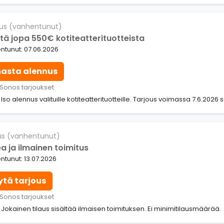
us (vanhentunut)
tä jopa 550€ kotiteatterituotteista
ntunut: 07.06.2026
nasta alennus
 Sonos tarjoukset
: Iso alennus valituille kotiteatterituotteille. Tarjous voimassa 7.6.2026
us (vanhentunut)
a ja ilmainen toimitus
tunut: 13.07.2026
ytä tarjous
 Sonos tarjoukset
: Jokainen tilaus sisältää ilmaisen toimituksen. Ei minimitilausmäärää.