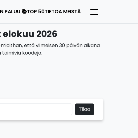
N PALUU 📚
TOP 50
TIETOA MEISTÄ
t elokuu 2026
uomioithan, että viimeisen 30 päivän aikana
 toimivia koodeja.
Tilaa