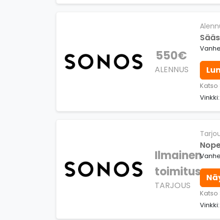
Alenn
Sääs
Vanhe
550€
ALENNUS
Lu
Katso
Vinkki
Tarjo
Nope
Ilmainen
Vanhen
toimitus
Nä
TARJOUS
Katso
Vinkki