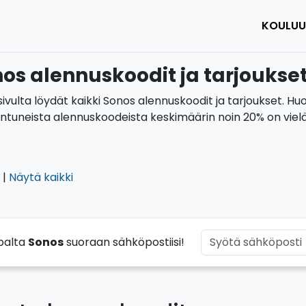
KOULUU
os alennuskoodit ja tarjoukse
sivulta löydät kaikki Sonos alennuskoodit ja tarjoukset. H
tuneista alennuskoodeista keskimäärin noin 20% on vielä
|
Näytä kaikki
palta
Sonos
suoraan sähköpostiisi!