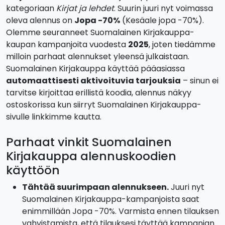
kategoriaan
Kirjat ja lehdet
. Suurin juuri nyt voimassa
oleva alennus on
Jopa -70%
(Kesäale jopa -70%).
Olemme seuranneet Suomalainen Kirjakauppa-
kaupan kampanjoita vuodesta
2025
, joten tiedämme
milloin parhaat alennukset yleensä julkaistaan.
Suomalainen Kirjakauppa käyttää pääasiassa
automaattisesti aktivoituvia tarjouksia
– sinun ei
tarvitse kirjoittaa erillistä koodia, alennus näkyy
ostoskorissa kun siirryt Suomalainen Kirjakauppa-
sivulle linkkimme kautta.
Parhaat vinkit Suomalainen
Kirjakauppa alennuskoodien
käyttöön
Tähtää suurimpaan alennukseen.
Juuri nyt
Suomalainen Kirjakauppa-kampanjoista saat
enimmillään Jopa -70%. Varmista ennen tilauksen
vahvistamista, että tilauksesi täyttää kampanjan