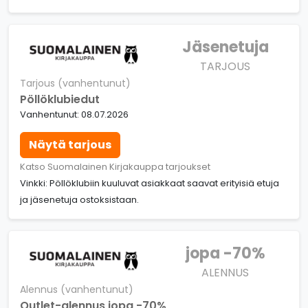
Jäsenetuja
TARJOUS
Tarjous (vanhentunut)
Pöllöklubiedut
Vanhentunut: 08.07.2026
Näytä tarjous
Katso Suomalainen Kirjakauppa tarjoukset
Vinkki: Pöllöklubiin kuuluvat asiakkaat saavat erityisiä etuja
ja jäsenetuja ostoksistaan.
jopa -70%
ALENNUS
Alennus (vanhentunut)
Outlet-alennus jopa -70%