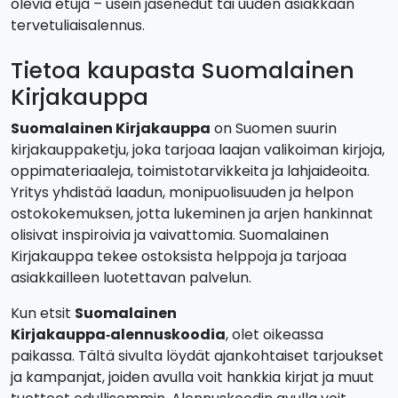
olevia etuja – usein jäsenedut tai uuden asiakkaan
tervetuliaisalennus.
Tietoa kaupasta Suomalainen
Kirjakauppa
Suomalainen Kirjakauppa
on Suomen suurin
kirjakauppaketju, joka tarjoaa laajan valikoiman kirjoja,
oppimateriaaleja, toimistotarvikkeita ja lahjaideoita.
Yritys yhdistää laadun, monipuolisuuden ja helpon
ostokokemuksen, jotta lukeminen ja arjen hankinnat
olisivat inspiroivia ja vaivattomia. Suomalainen
Kirjakauppa tekee ostoksista helppoja ja tarjoaa
asiakkailleen luotettavan palvelun.
Kun etsit
Suomalainen
Kirjakauppa‑alennuskoodia
, olet oikeassa
paikassa. Tältä sivulta löydät ajankohtaiset tarjoukset
ja kampanjat, joiden avulla voit hankkia kirjat ja muut