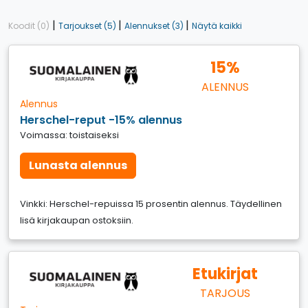
|
|
|
Koodit (0)
Tarjoukset (5)
Alennukset (3)
Näytä kaikki
15%
ALENNUS
Alennus
Herschel-reput -15% alennus
Voimassa: toistaiseksi
Lunasta alennus
Vinkki: Herschel-repuissa 15 prosentin alennus. Täydellinen
lisä kirjakaupan ostoksiin.
Etukirjat
TARJOUS