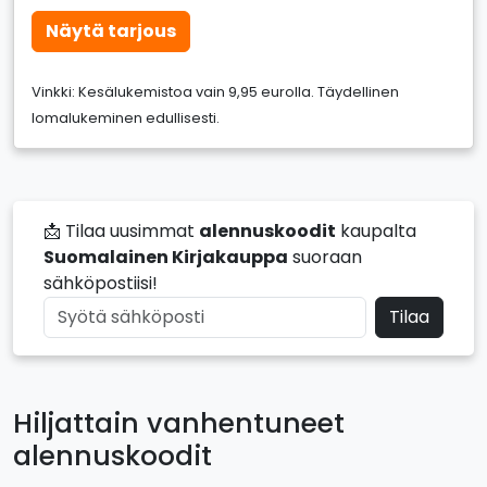
Näytä tarjous
Vinkki: Kesälukemistoa vain 9,95 eurolla. Täydellinen
lomalukeminen edullisesti.
📩 Tilaa uusimmat
alennuskoodit
kaupalta
Suomalainen Kirjakauppa
suoraan
sähköpostiisi!
Tilaa
Hiljattain vanhentuneet
alennuskoodit