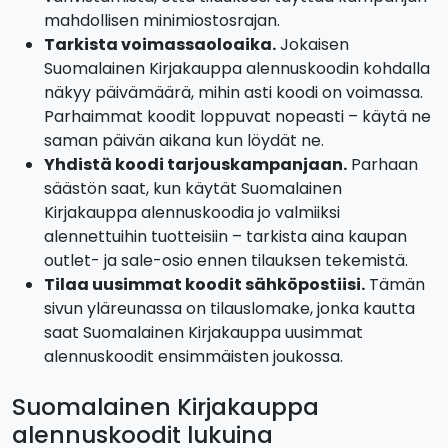
mahdollisen minimiostosrajan.
Tarkista voimassaoloaika.
Jokaisen
Suomalainen Kirjakauppa alennuskoodin kohdalla
näkyy päivämäärä, mihin asti koodi on voimassa.
Parhaimmat koodit loppuvat nopeasti – käytä ne
saman päivän aikana kun löydät ne.
Yhdistä koodi tarjouskampanjaan.
Parhaan
säästön saat, kun käytät Suomalainen
Kirjakauppa alennuskoodia jo valmiiksi
alennettuihin tuotteisiin – tarkista aina kaupan
outlet- ja sale-osio ennen tilauksen tekemistä.
Tilaa uusimmat koodit sähköpostiisi.
Tämän
sivun yläreunassa on tilauslomake, jonka kautta
saat Suomalainen Kirjakauppa uusimmat
alennuskoodit ensimmäisten joukossa.
Suomalainen Kirjakauppa
alennuskoodit lukuina