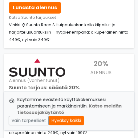
Lunasta alennus
Katso Suunto tarjoukset
Vinkki: ⌚ Suunto Race S Huippuluokan kello kilpailu- ja
harjoittelusuorituksiin – nyt pienempänä: alkuperäinen hinta
449€, nyt vain 349€!
20%
ALENNUS
Alennus (vanhentunut)
Suunto tarjous:
säästä 20%
Vanhentunut: 16.04.2026
Käytämme evästeitä käyttökokemuksesi
🍪
parantamiseen ja markkinointiin.
Katso meidän
Lunasta alennus
tietosuojakäytäntö
Katso Suunto tarjoukset
Vain tarpeelliset
Hyväksy kaikki
Vinkki: ⌚ Suunto Run Kevyt urheilukello juoksijoille:
alkuperäinen hinta 249€, nyt vain 199€!