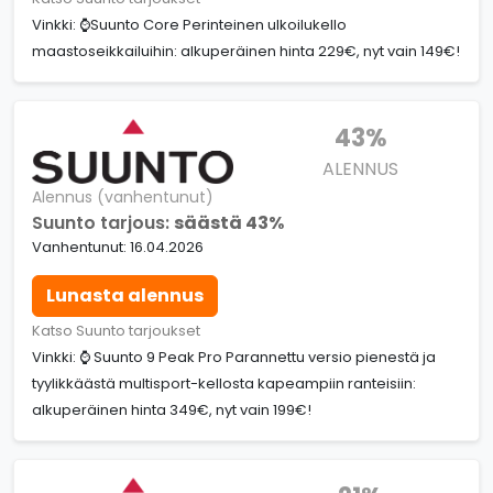
Vinkki: ⌚Suunto Core Perinteinen ulkoilukello
maastoseikkailuihin: alkuperäinen hinta 229€, nyt vain 149€!
43%
ALENNUS
Alennus (vanhentunut)
Suunto tarjous:
säästä 43%
Vanhentunut: 16.04.2026
Lunasta alennus
Katso Suunto tarjoukset
Vinkki: ⌚ Suunto 9 Peak Pro Parannettu versio pienestä ja
tyylikkäästä multisport-kellosta kapeampiin ranteisiin:
alkuperäinen hinta 349€, nyt vain 199€!