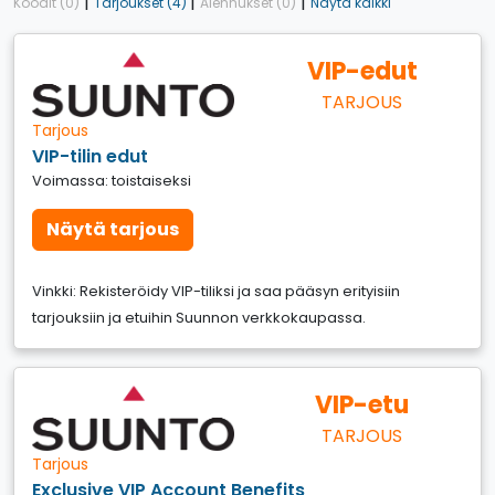
|
|
|
Koodit (0)
Tarjoukset (4)
Alennukset (0)
Näytä kaikki
VIP-edut
TARJOUS
Tarjous
VIP-tilin edut
Voimassa: toistaiseksi
Näytä tarjous
Vinkki: Rekisteröidy VIP-tiliksi ja saa pääsyn erityisiin
tarjouksiin ja etuihin Suunnon verkkokaupassa.
VIP-etu
TARJOUS
Tarjous
Exclusive VIP Account Benefits