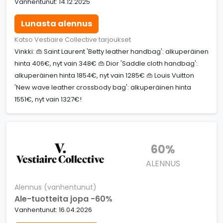
Vanhentunut: 14.12.2025
Lunasta alennus
Katso Vestiaire Collective tarjoukset
Vinkki: 👜 Saint Laurent 'Betty leather handbag': alkuperäinen
hinta 406€, nyt vain 348€ 👜 Dior 'Saddle cloth handbag':
alkuperäinen hinta 1854€, nyt vain 1285€ 👜 Louis Vuitton
'New wave leather crossbody bag': alkuperäinen hinta
1551€, nyt vain 1327€!
60%
ALENNUS
Alennus (vanhentunut)
Ale-tuotteita jopa -60%
Vanhentunut: 16.04.2026