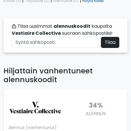
|
|
|
Koodit (0)
Tarjoukset (0)
Alennukset (0)
Näytä kaikki
📩 Tilaa uusimmat
alennuskoodit
kaupalta
Vestiaire Collective
suoraan sähköpostiisi!
Tilaa
Hiljattain vanhentuneet
alennuskoodit
34%
ALENNUS
Alennus (vanhentunut)