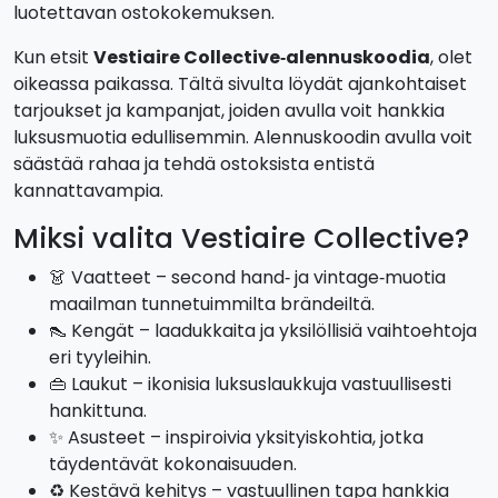
luotettavan ostokokemuksen.
Kun etsit
Vestiaire Collective‑alennuskoodia
, olet
oikeassa paikassa. Tältä sivulta löydät ajankohtaiset
tarjoukset ja kampanjat, joiden avulla voit hankkia
luksusmuotia edullisemmin. Alennuskoodin avulla voit
säästää rahaa ja tehdä ostoksista entistä
kannattavampia.
Miksi valita Vestiaire Collective?
👗 Vaatteet – second hand‑ ja vintage‑muotia
maailman tunnetuimmilta brändeiltä.
👠 Kengät – laadukkaita ja yksilöllisiä vaihtoehtoja
eri tyyleihin.
👜 Laukut – ikonisia luksuslaukkuja vastuullisesti
hankittuna.
✨ Asusteet – inspiroivia yksityiskohtia, jotka
täydentävät kokonaisuuden.
♻️ Kestävä kehitys – vastuullinen tapa hankkia