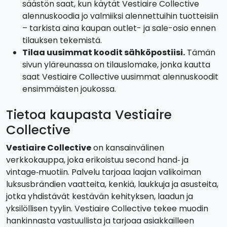
säästön saat, kun käytät Vestiaire Collective
alennuskoodia jo valmiiksi alennettuihin tuotteisiin
– tarkista aina kaupan outlet- ja sale-osio ennen
tilauksen tekemistä.
Tilaa uusimmat koodit sähköpostiisi.
Tämän
sivun yläreunassa on tilauslomake, jonka kautta
saat Vestiaire Collective uusimmat alennuskoodit
ensimmäisten joukossa.
Tietoa kaupasta Vestiaire
Collective
Vestiaire Collective
on kansainvälinen
verkkokauppa, joka erikoistuu second hand‑ ja
vintage‑muotiin. Palvelu tarjoaa laajan valikoiman
luksusbrändien vaatteita, kenkiä, laukkuja ja asusteita,
jotka yhdistävät kestävän kehityksen, laadun ja
yksilöllisen tyylin. Vestiaire Collective tekee muodin
hankinnasta vastuullista ja tarjoaa asiakkailleen