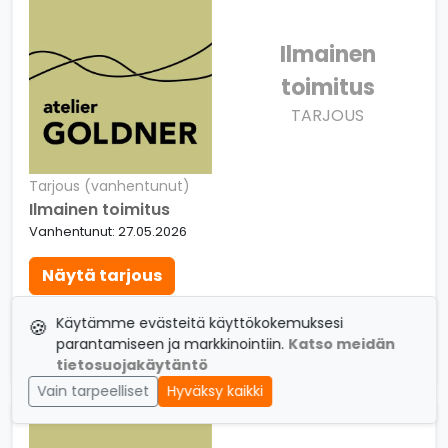
Ilmainen
toimitus
TARJOUS
Tarjous (vanhentunut)
Ilmainen toimitus
Vanhentunut: 27.05.2026
Näytä tarjous
Katso Atelier Goldner tarjoukset
Käytämme evästeitä käyttökokemuksesi
🍪
Vinkki: Tilaa verkkokaupasta ja nauti ilmaisesta
parantamiseen ja markkinointiin.
Katso meidän
toiminnuksesta.
tietosuojakäytäntö
Vain tarpeelliset
Hyväksy kaikki