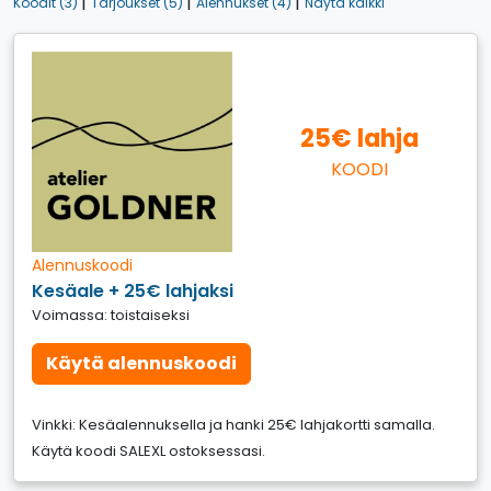
|
|
|
Koodit (3)
Tarjoukset (5)
Alennukset (4)
Näytä kaikki
25€ lahja
KOODI
Alennuskoodi
Kesäale + 25€ lahjaksi
Voimassa: toistaiseksi
Käytä alennuskoodi
Vinkki: Kesäalennuksella ja hanki 25€ lahjakortti samalla.
Käytä koodi SALEXL ostoksessasi.