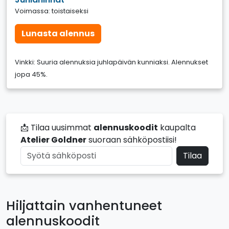
Voimassa: toistaiseksi
Lunasta alennus
Vinkki: Suuria alennuksia juhlapäivän kunniaksi. Alennukset
jopa 45%.
📩 Tilaa uusimmat
alennuskoodit
kaupalta
Atelier Goldner
suoraan sähköpostiisi!
Tilaa
Hiljattain vanhentuneet
alennuskoodit