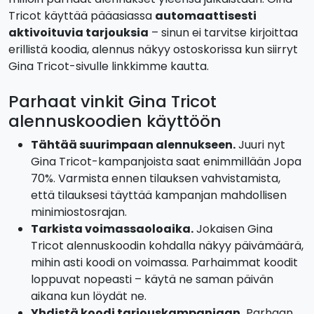
Tricot käyttää pääasiassa
automaattisesti
aktivoituvia tarjouksia
– sinun ei tarvitse kirjoittaa
erillistä koodia, alennus näkyy ostoskorissa kun siirryt
Gina Tricot-sivulle linkkimme kautta.
Parhaat vinkit Gina Tricot
alennuskoodien käyttöön
Tähtää suurimpaan alennukseen.
Juuri nyt
Gina Tricot-kampanjoista saat enimmillään Jopa
70%. Varmista ennen tilauksen vahvistamista,
että tilauksesi täyttää kampanjan mahdollisen
minimiostosrajan.
Tarkista voimassaoloaika.
Jokaisen Gina
Tricot alennuskoodin kohdalla näkyy päivämäärä,
mihin asti koodi on voimassa. Parhaimmat koodit
loppuvat nopeasti – käytä ne saman päivän
aikana kun löydät ne.
Yhdistä koodi tarjouskampanjaan.
Parhaan