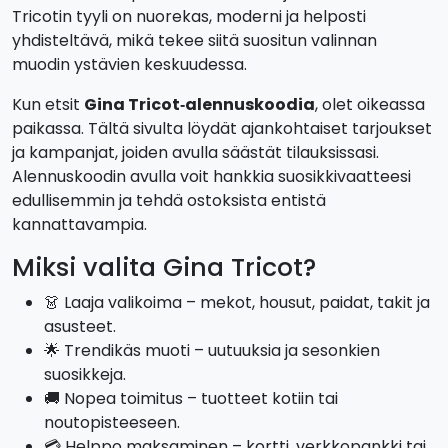
Tricotin tyyli on nuorekas, moderni ja helposti
yhdisteltävä, mikä tekee siitä suositun valinnan
muodin ystävien keskuudessa.
Kun etsit
Gina Tricot‑alennuskoodia
, olet oikeassa
paikassa. Tältä sivulta löydät ajankohtaiset tarjoukset
ja kampanjat, joiden avulla säästät tilauksissasi.
Alennuskoodin avulla voit hankkia suosikkivaatteesi
edullisemmin ja tehdä ostoksista entistä
kannattavampia.
Miksi valita Gina Tricot?
👗 Laaja valikoima – mekot, housut, paidat, takit ja
asusteet.
🌟 Trendikäs muoti – uutuuksia ja sesonkien
suosikkeja.
🚚 Nopea toimitus – tuotteet kotiin tai
noutopisteeseen.
💳 Helppo maksaminen – kortti, verkkopankki tai