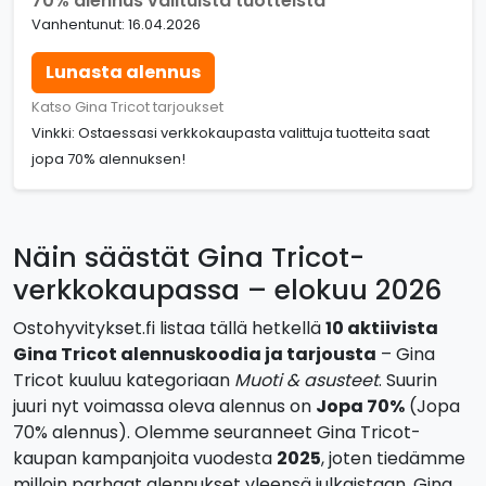
70% alennus valituista tuotteista
Vanhentunut: 16.04.2026
Lunasta alennus
Katso Gina Tricot tarjoukset
Vinkki: Ostaessasi verkkokaupasta valittuja tuotteita saat
jopa 70% alennuksen!
Näin säästät Gina Tricot-
verkkokaupassa – elokuu 2026
Ostohyvitykset.fi listaa tällä hetkellä
10 aktiivista
Gina Tricot alennuskoodia ja tarjousta
– Gina
Tricot kuuluu kategoriaan
Muoti & asusteet
. Suurin
juuri nyt voimassa oleva alennus on
Jopa 70%
(Jopa
70% alennus). Olemme seuranneet Gina Tricot-
kaupan kampanjoita vuodesta
2025
, joten tiedämme
milloin parhaat alennukset yleensä julkaistaan. Gina