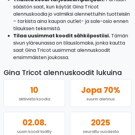
säästön saat, kun käytät Gina Tricot
alennuskoodia jo valmiiksi alennettuihin tuotteisiin
– tarkista aina kaupan outlet- ja sale-osio ennen
tilauksen tekemistä.
Tilaa uusimmat koodit sähköpostiisi.
Tämän
sivun yläreunassa on tilauslomake, jonka kautta
saat Gina Tricot uusimmat alennuskoodit
ensimmäisten joukossa.
Gina Tricot alennuskoodit lukuina
10
Jopa 70%
aktiivista koodia
suurin alennus
02.08.
2025
uusin koodi lisätty
seurattu vuodesta