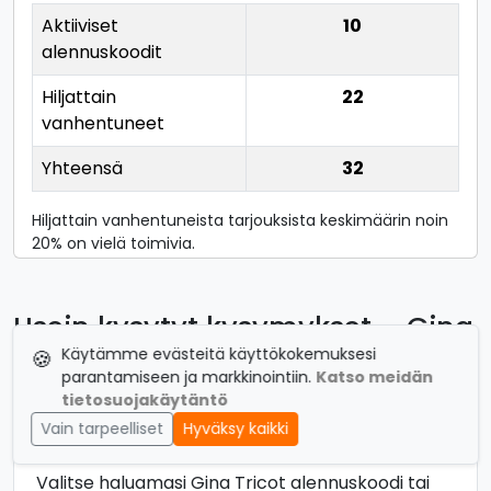
Aktiiviset
10
alennuskoodit
Hiljattain
22
vanhentuneet
Yhteensä
32
Hiljattain vanhentuneista tarjouksista keskimäärin noin
20% on vielä toimivia.
Usein kysytyt kysymykset – Gina
Tricot alennuskoodit
Käytämme evästeitä käyttökokemuksesi
🍪
parantamiseen ja markkinointiin.
Katso meidän
tietosuojakäytäntö
Miten käytän Gina Tricot alennuskoodia?
Vain tarpeelliset
Hyväksy kaikki
Valitse haluamasi Gina Tricot alennuskoodi tai