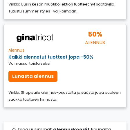
Vinkki: Uusin kesän muotikollektion tuotteet nyt saatavilla.
Tutustu summer styles -valikoimaan.
50%
ALENNUS
Alennus
Kaikki alennetut tuotteet jopa -50%
Voimassa: toistaiseksi
Lunasta alennus
Vinkki: Shoppaile alennus-osastolta ja säästä jopa puoleen
saakka tuotteen hinnasta.
📩 Tilaa uusimmat
alennuskoodit
kaupalta