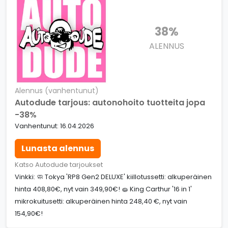
38%
ALENNUS
Alennus (vanhentunut)
Autodude tarjous: autonohoito tuotteita jopa
-38%
Vanhentunut: 16.04.2026
Lunasta alennus
Katso Autodude tarjoukset
Vinkki: 🧼 Tokya 'RP8 Gen2 DELUXE' kiillotussetti: alkuperäinen
hinta 408,80€, nyt vain 349,90€! 🧽 King Carthur '16 in 1'
mikrokuitusetti: alkuperäinen hinta 248,40 €, nyt vain
154,90€!