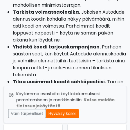
mahdollisen minimiostosrajan.
Tarkista voimassaoloaika.
Jokaisen Autodude
alennuskoodin kohdalla näkyy päivämäärä, mihin
asti koodi on voimassa. Parhaimmat koodit
loppuvat nopeasti – käytä ne saman päivän
aikana kun löydät ne.
Yhdistä koodi tarjouskampanjaan.
Parhaan
säästön saat, kun käytät Autodude alennuskoodia
jo valmiiksi alennettuihin tuotteisiin – tarkista aina
kaupan outlet- ja sale-osio ennen tilauksen
tekemistä.
Tilaa uusimmat koodit sähköpostiisi.
Tämän
sivun yläreunassa on tilauslomake, jonka kautta
Käytämme evästeitä käyttökokemuksesi
🍪
saat Autodude uusimmat alennuskoodit
parantamiseen ja markkinointiin.
Katso meidän
ensimmäisten joukossa.
tietosuojakäytäntö
Vain tarpeelliset
Hyväksy kaikki
Autodude alennuskoodit lukuina