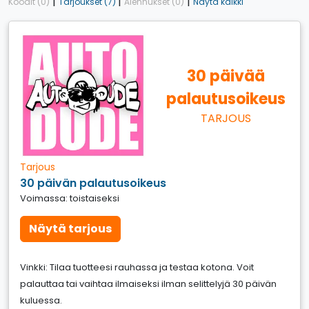
|
|
|
Koodit (0)
Tarjoukset (7)
Alennukset (0)
Näytä kaikki
30 päivää
palautusoikeus
TARJOUS
Tarjous
30 päivän palautusoikeus
Voimassa: toistaiseksi
Näytä tarjous
Vinkki: Tilaa tuotteesi rauhassa ja testaa kotona. Voit
palauttaa tai vaihtaa ilmaiseksi ilman selittelyjä 30 päivän
kuluessa.