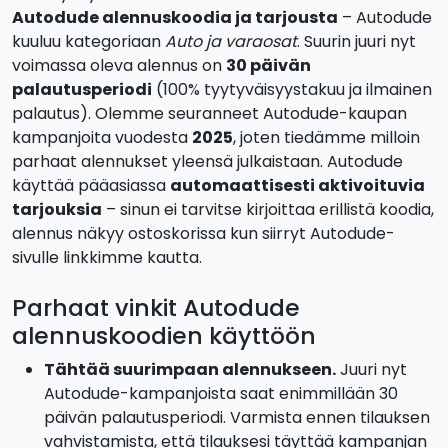
Autodude alennuskoodia ja tarjousta
– Autodude
kuuluu kategoriaan
Auto ja varaosat
. Suurin juuri nyt
voimassa oleva alennus on
30 päivän
palautusperiodi
(100% tyytyväisyystakuu ja ilmainen
palautus). Olemme seuranneet Autodude-kaupan
kampanjoita vuodesta
2025
, joten tiedämme milloin
parhaat alennukset yleensä julkaistaan. Autodude
käyttää pääasiassa
automaattisesti aktivoituvia
tarjouksia
– sinun ei tarvitse kirjoittaa erillistä koodia,
alennus näkyy ostoskorissa kun siirryt Autodude-
sivulle linkkimme kautta.
Parhaat vinkit Autodude
alennuskoodien käyttöön
Tähtää suurimpaan alennukseen.
Juuri nyt
Autodude-kampanjoista saat enimmillään 30
päivän palautusperiodi. Varmista ennen tilauksen
vahvistamista, että tilauksesi täyttää kampanjan