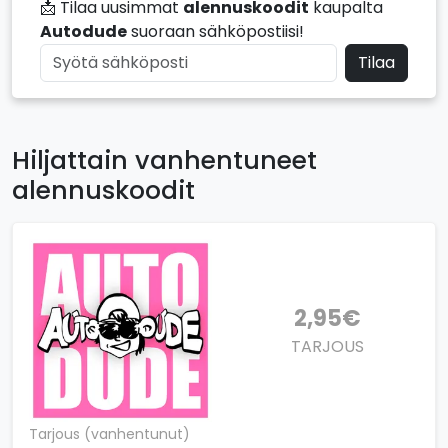
📩 Tilaa uusimmat
alennuskoodit
kaupalta
Autodude
suoraan sähköpostiisi!
Tilaa
Hiljattain vanhentuneet
alennuskoodit
2,95€
TARJOUS
Tarjous (vanhentunut)