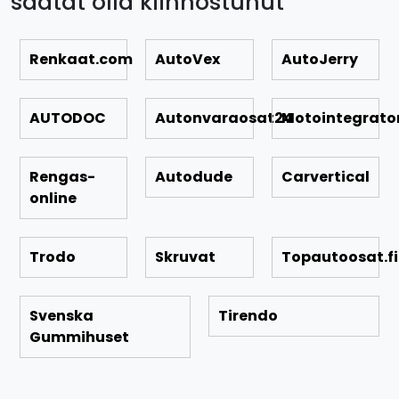
saatat olla kiinnostunut
Renkaat.com
AutoVex
AutoJerry
AUTODOC
Autonvaraosat24
Motointegrato
Rengas-
Autodude
Carvertical
online
Trodo
Skruvat
Topautoosat.fi
Svenska
Tirendo
Gummihuset