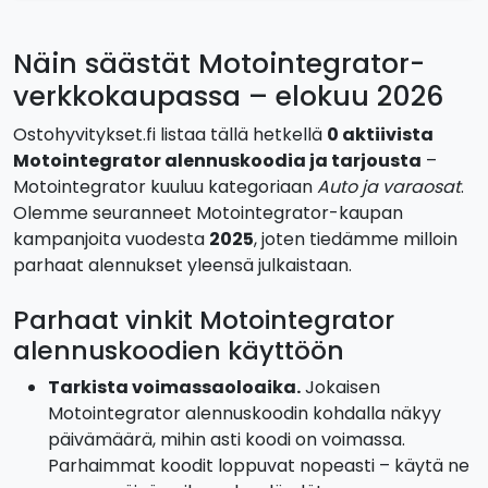
Näin säästät Motointegrator-
verkkokaupassa – elokuu 2026
Ostohyvitykset.fi listaa tällä hetkellä
0 aktiivista
Motointegrator alennuskoodia ja tarjousta
–
Motointegrator kuuluu kategoriaan
Auto ja varaosat
.
Olemme seuranneet Motointegrator-kaupan
kampanjoita vuodesta
2025
, joten tiedämme milloin
parhaat alennukset yleensä julkaistaan.
Parhaat vinkit Motointegrator
alennuskoodien käyttöön
Tarkista voimassaoloaika.
Jokaisen
Motointegrator alennuskoodin kohdalla näkyy
päivämäärä, mihin asti koodi on voimassa.
Parhaimmat koodit loppuvat nopeasti – käytä ne