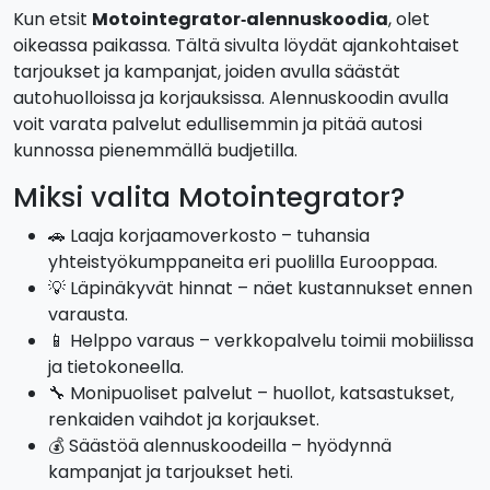
Kun etsit
Motointegrator‑alennuskoodia
, olet
oikeassa paikassa. Tältä sivulta löydät ajankohtaiset
tarjoukset ja kampanjat, joiden avulla säästät
autohuolloissa ja korjauksissa. Alennuskoodin avulla
voit varata palvelut edullisemmin ja pitää autosi
kunnossa pienemmällä budjetilla.
Miksi valita Motointegrator?
🚗 Laaja korjaamoverkosto – tuhansia
yhteistyökumppaneita eri puolilla Eurooppaa.
💡 Läpinäkyvät hinnat – näet kustannukset ennen
varausta.
📱 Helppo varaus – verkkopalvelu toimii mobiilissa
ja tietokoneella.
🔧 Monipuoliset palvelut – huollot, katsastukset,
renkaiden vaihdot ja korjaukset.
💰 Säästöä alennuskoodeilla – hyödynnä
kampanjat ja tarjoukset heti.