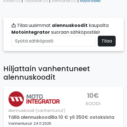
|
|
|
Koodit (0)
Tarjoukset (0)
Alennukset (0)
Näytä kaikki
📩 Tilaa uusimmat
alennuskoodit
kaupalta
Motointegrator
suoraan sähköpostiisi!
Tilaa
Hiljattain vanhentuneet
alennuskoodit
10€
KOODI
Alennuskoodi (vanhentunut)
Tällä alennuskoodilla 10 € yli 350€ ostoksista
Vanhentunut: 24.11.2025