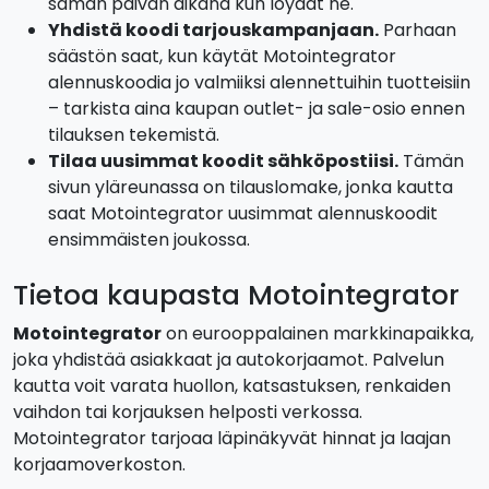
saman päivän aikana kun löydät ne.
Yhdistä koodi tarjouskampanjaan.
Parhaan
säästön saat, kun käytät Motointegrator
alennuskoodia jo valmiiksi alennettuihin tuotteisiin
– tarkista aina kaupan outlet- ja sale-osio ennen
tilauksen tekemistä.
Tilaa uusimmat koodit sähköpostiisi.
Tämän
sivun yläreunassa on tilauslomake, jonka kautta
saat Motointegrator uusimmat alennuskoodit
ensimmäisten joukossa.
Tietoa kaupasta Motointegrator
Motointegrator
on eurooppalainen markkinapaikka,
joka yhdistää asiakkaat ja autokorjaamot. Palvelun
kautta voit varata huollon, katsastuksen, renkaiden
vaihdon tai korjauksen helposti verkossa.
Motointegrator tarjoaa läpinäkyvät hinnat ja laajan
korjaamoverkoston.