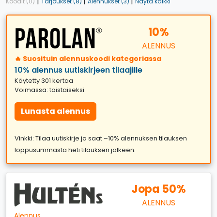
|
|
|
Koodit (0)
Tarjoukset (8)
Alennukset (3)
Näytä kaikki
10%
ALENNUS
🔥 Suosituin alennuskoodi kategoriassa
10% alennus uutiskirjeen tilaajille
Käytetty 301 kertaa
Voimassa: toistaiseksi
Lunasta alennus
Vinkki: Tilaa uutiskirje ja saat –10% alennuksen tilauksen
loppusummasta heti tilauksen jälkeen.
Jopa 50%
ALENNUS
Alennus