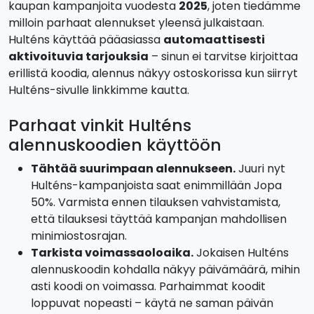
kaupan kampanjoita vuodesta
2025
, joten tiedämme
milloin parhaat alennukset yleensä julkaistaan.
Hulténs käyttää pääasiassa
automaattisesti
aktivoituvia tarjouksia
– sinun ei tarvitse kirjoittaa
erillistä koodia, alennus näkyy ostoskorissa kun siirryt
Hulténs-sivulle linkkimme kautta.
Parhaat vinkit Hulténs
alennuskoodien käyttöön
Tähtää suurimpaan alennukseen.
Juuri nyt
Hulténs-kampanjoista saat enimmillään Jopa
50%. Varmista ennen tilauksen vahvistamista,
että tilauksesi täyttää kampanjan mahdollisen
minimiostosrajan.
Tarkista voimassaoloaika.
Jokaisen Hulténs
alennuskoodin kohdalla näkyy päivämäärä, mihin
asti koodi on voimassa. Parhaimmat koodit
loppuvat nopeasti – käytä ne saman päivän