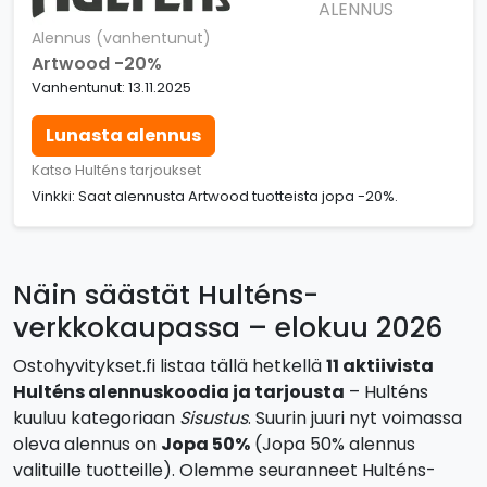
ALENNUS
Alennus (vanhentunut)
Artwood -20%
Vanhentunut: 13.11.2025
Lunasta alennus
Katso Hulténs tarjoukset
Vinkki: Saat alennusta Artwood tuotteista jopa -20%.
Näin säästät Hulténs-
verkkokaupassa – elokuu 2026
Ostohyvitykset.fi listaa tällä hetkellä
11 aktiivista
Hulténs alennuskoodia ja tarjousta
– Hulténs
kuuluu kategoriaan
Sisustus
. Suurin juuri nyt voimassa
oleva alennus on
Jopa 50%
(Jopa 50% alennus
valituille tuotteille). Olemme seuranneet Hulténs-