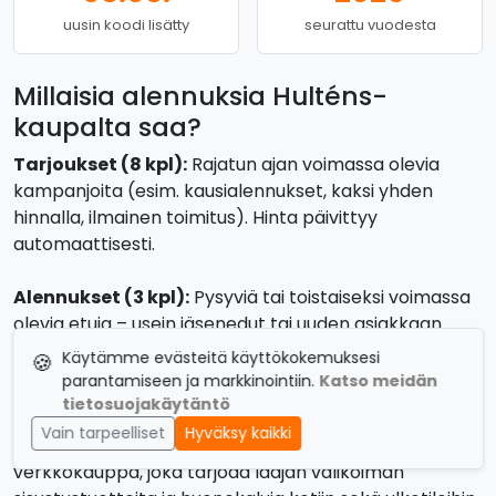
uusin koodi lisätty
seurattu vuodesta
Millaisia alennuksia Hulténs-
kaupalta saa?
Tarjoukset (8 kpl):
Rajatun ajan voimassa olevia
kampanjoita (esim. kausialennukset, kaksi yhden
hinnalla, ilmainen toimitus). Hinta päivittyy
automaattisesti.
Alennukset (3 kpl):
Pysyviä tai toistaiseksi voimassa
olevia etuja – usein jäsenedut tai uuden asiakkaan
tervetuliaisalennus.
Käytämme evästeitä käyttökokemuksesi
🍪
parantamiseen ja markkinointiin.
Katso meidän
Tietoa kaupasta Hulténs
tietosuojakäytäntö
Vain tarpeelliset
Hyväksy kaikki
Hulténs
on ruotsalainen huonekaluliike ja
verkkokauppa, joka tarjoaa laajan valikoiman