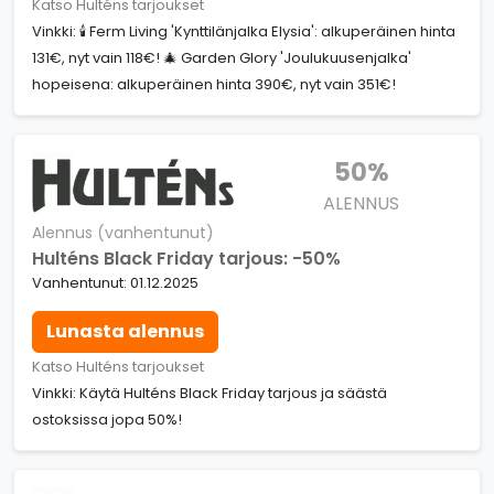
Katso Hulténs tarjoukset
Vinkki: 🕯️ Ferm Living 'Kynttilänjalka Elysia': alkuperäinen hinta
131€, nyt vain 118€! 🎄 Garden Glory 'Joulukuusenjalka'
hopeisena: alkuperäinen hinta 390€, nyt vain 351€!
50%
ALENNUS
Alennus (vanhentunut)
Hulténs Black Friday tarjous: -50%
Vanhentunut: 01.12.2025
Lunasta alennus
Katso Hulténs tarjoukset
Vinkki: Käytä Hulténs Black Friday tarjous ja säästä
ostoksissa jopa 50%!