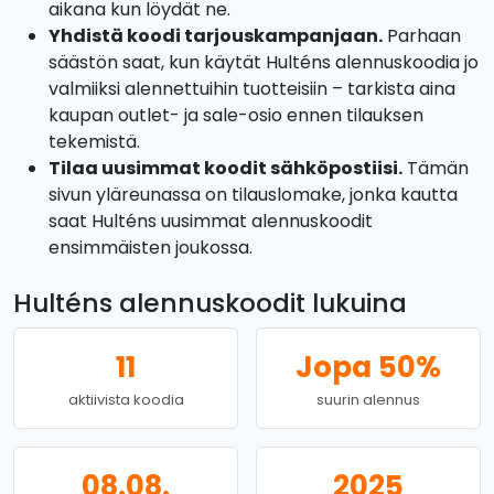
aikana kun löydät ne.
Yhdistä koodi tarjouskampanjaan.
Parhaan
säästön saat, kun käytät Hulténs alennuskoodia jo
valmiiksi alennettuihin tuotteisiin – tarkista aina
kaupan outlet- ja sale-osio ennen tilauksen
tekemistä.
Tilaa uusimmat koodit sähköpostiisi.
Tämän
sivun yläreunassa on tilauslomake, jonka kautta
saat Hulténs uusimmat alennuskoodit
ensimmäisten joukossa.
Hulténs alennuskoodit lukuina
11
Jopa 50%
aktiivista koodia
suurin alennus
08.08.
2025