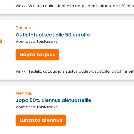
Vinkki: Valittuja outlet-tuotteita edulliseen hintaan, alle 20 eur
Tarjous
Outlet-tuotteet alle 50 eurolla
e
Voimassa: toistaiseksi
Näytä tarjous
Vinkki: Textiilit, kattaus ja sisustus outlet-osastolla löytöhinnoil
Alennus
Jopa 50% alennus aletuotteille
Voimassa: toistaiseksi
Lunasta alennus