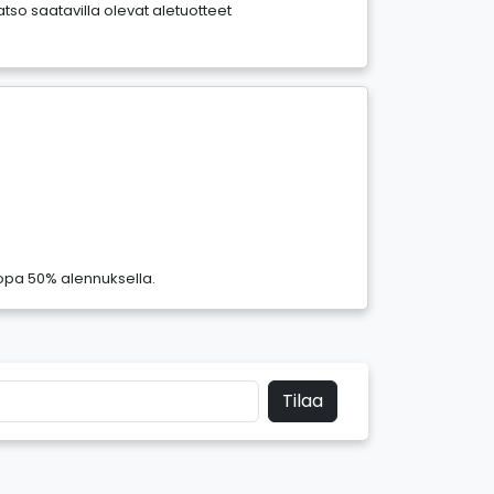
Katso saatavilla olevat aletuotteet
 jopa 50% alennuksella.
Tilaa