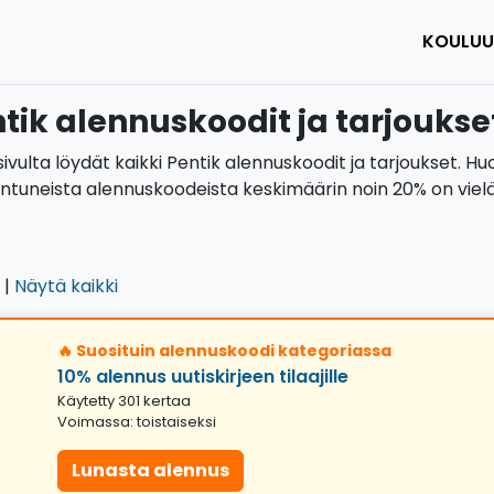
KOULUU
tik alennuskoodit ja tarjoukse
sivulta löydät kaikki Pentik alennuskoodit ja tarjoukset. H
tuneista alennuskoodeista keskimäärin noin 20% on vielä
)
|
Näytä kaikki
🔥 Suosituin alennuskoodi kategoriassa
10% alennus uutiskirjeen tilaajille
Käytetty 301 kertaa
Voimassa: toistaiseksi
Lunasta alennus