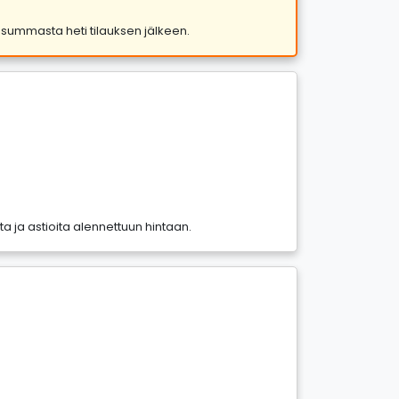
pusummasta heti tilauksen jälkeen.
ta ja astioita alennettuun hintaan.