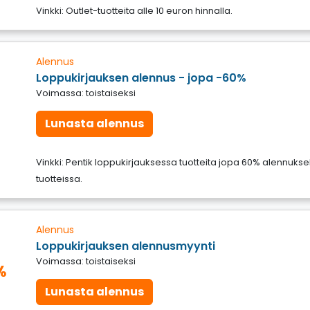
Vinkki: Outlet-tuotteita alle 10 euron hinnalla.
Alennus
Loppukirjauksen alennus - jopa -60%
Voimassa: toistaiseksi
Lunasta alennus
Vinkki: Pentik loppukirjauksessa tuotteita jopa 60% alennuksel
tuotteissa.
Alennus
Loppukirjauksen alennusmyynti
Voimassa: toistaiseksi
%
Lunasta alennus