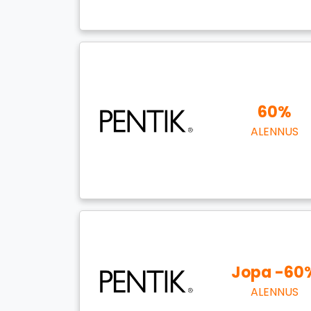
60%
ALENNUS
Jopa -60
ALENNUS