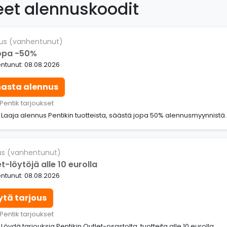
eet alennuskoodit
us (vanhentunut)
jopa -50%
ntunut: 08.08.2026
nasta alennus
Pentik tarjoukset
: Laaja alennus Pentikin tuotteista, säästä jopa 50% alennusmyynnistä.
us (vanhentunut)
t-löytöjä alle 10 eurolla
ntunut: 08.08.2026
ytä tarjous
Pentik tarjoukset
: Löydä tarjouksia Pentikin Outlet-osastolta, tuotteita alle 10 eurolla.