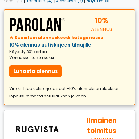
|
|
|
Koodit (0)
Tarjoukset (4)
Alennukset (2)
Näytä kaikki
10%
ALENNUS
🔥 Suosituin alennuskoodi kategoriassa
10% alennus uutiskirjeen tilaajille
Käytetty 301 kertaa
Voimassa: toistaiseksi
Lunasta alennus
Vinkki: Tilaa uutiskirje ja saat –10% alennuksen tilauksen
loppusummasta heti tilauksen jälkeen.
Ilmainen
toimitus