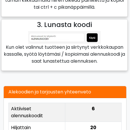
tämän klikkaamalla hiiren oikeaa painiketta ja kopioi
tai ctrl + c pikanäppäimillä.
3. Lunasta koodi
Kun olet valinnut tuotteen ja siirtynyt verkkokaupan
kassalle, syötä löytämäsi / kopioimasi alennuskoodi ja
saat lunastettua alennuksen.
Alekoodien ja tarjousten yhteenveto
Aktiiviset
6
alennuskoodit
Hiljattain
20