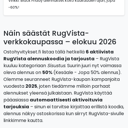
Vinkki: Black Friday alennukset koko kuukauden ajan, jopa
-60%!
Näin säästät RugVista-
verkkokaupassa – elokuu 2026
Ostohyvitykset.fi listaa tällä hetkellä
6 aktiivista
RugVista alennuskoodia ja tarjousta
– RugVista
kuuluu kategoriaan
Sisustus
. Suurin juuri nyt voimassa
oleva alennus on
50%
(Kesäale - Jopa 50% alennus).
Olemme seuranneet RugVista-kaupan kampanjoita
vuodesta
2025
, joten tiedämme milloin parhaat
alennukset yleensä julkaistaan. RugVista käyttää
pääasiassa
automaattisesti aktivoituvia
tarjouksia
– sinun ei tarvitse kirjoittaa erillistä koodia,
alennus näkyy ostoskorissa kun siirryt RugVista-sivulle
linkkimme kautta.