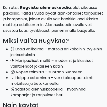
Kun etsit
Rugvista‑alennuskoodia
, olet oikeassa
paikassa. Tältä sivulta löydät ajankohtaiset tarjoukset
ja kampanjat, joiden avulla voit hankkia laadukkaita
mattoja edullisemmin. Alennuskoodin avulla voit
sisustaa kotisi tyylikkäästi pienemmällä budjetilla.
Miksi valita Rugvista?
🪞 Laaja valikoima – mattoja eri kokoihin, tyyleihin
ja sisustuksiin.
🌟 Monipuoliset mallit – modernit ja klassiset
vaihtoehdot jokaiseen kotiin.
📦 Nopea toimitus – suoraan Suomeen.
📱 Helppo ostaminen – verkkokauppa toimii
mobiilissa ja tietokoneella.
💰 Säästöä alennuskoodeilla – hyödynnä
kampanjat ja tarjoukset heti.
Näin käytät