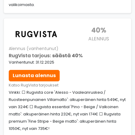
valikoimasta.
40%
ALENNUS
Alennus (vanhentunut)
RugVista tarjous:
säästä 40%
Vanhentunut: 31.12.2025
Lunasta alennus
Katso RugVista tarjoukset
Vinkki: ⬜ Rugvista core 'Alesso - Vaaleanruskea /
Ruosteenpunainen Villamatto': alkuperäinen hinta 549€, nyt
vain 324€ ⬜ Rugvista essential 'Pino - Beige / Valkoinen
matto': alkuperäinen hinta 232€, nyt vain 174€ ⬜ Rugvista
premium 'Fine Stripe - Beige matto': alkuperäinen hinta
1050€, nyt vain 735€!