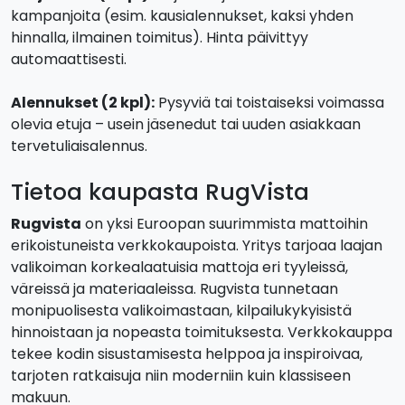
kampanjoita (esim. kausialennukset, kaksi yhden
hinnalla, ilmainen toimitus). Hinta päivittyy
automaattisesti.
Alennukset (2 kpl):
Pysyviä tai toistaiseksi voimassa
olevia etuja – usein jäsenedut tai uuden asiakkaan
tervetuliaisalennus.
Tietoa kaupasta RugVista
Rugvista
on yksi Euroopan suurimmista mattoihin
erikoistuneista verkkokaupoista. Yritys tarjoaa laajan
valikoiman korkealaatuisia mattoja eri tyyleissä,
väreissä ja materiaaleissa. Rugvista tunnetaan
monipuolisesta valikoimastaan, kilpailukykyisistä
hinnoistaan ja nopeasta toimituksesta. Verkkokauppa
tekee kodin sisustamisesta helppoa ja inspiroivaa,
tarjoten ratkaisuja niin moderniin kuin klassiseen
makuun.