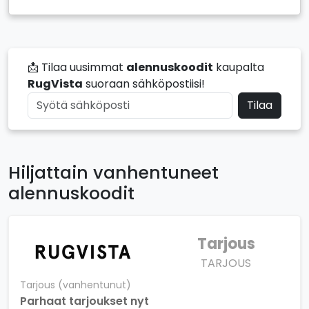
📩 Tilaa uusimmat
alennuskoodit
kaupalta
RugVista
suoraan sähköpostiisi!
Tilaa
Hiljattain vanhentuneet
alennuskoodit
Tarjous
TARJOUS
Tarjous (vanhentunut)
Parhaat tarjoukset nyt