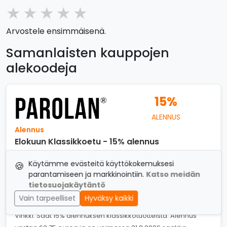
★
★
★
★
★
Arvostele ensimmäisenä.
Samanlaisten kauppojen
alekoodeja
15%
ALENNUS
Alennus
Elokuun Klassikkoetu - 15% alennus
Voimassa asti: 31.08.2026
Käytämme evästeitä käyttökokemuksesi
🍪
Lunasta alennus
parantamiseen ja markkinointiin.
Katso meidän
tietosuojakäytäntö
Vain tarpeelliset
Hyväksy kaikki
Katso Parolan Rottinki tarjoukset
Vinkki: Saat 15% alennuksen klassikkotuotteista. Alennus