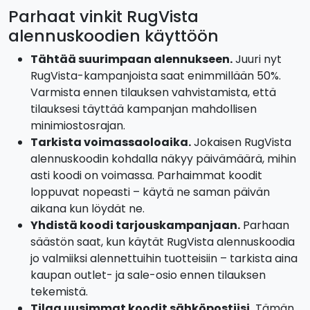
Parhaat vinkit RugVista
alennuskoodien käyttöön
Tähtää suurimpaan alennukseen.
Juuri nyt
RugVista-kampanjoista saat enimmillään 50%.
Varmista ennen tilauksen vahvistamista, että
tilauksesi täyttää kampanjan mahdollisen
minimiostosrajan.
Tarkista voimassaoloaika.
Jokaisen RugVista
alennuskoodin kohdalla näkyy päivämäärä, mihin
asti koodi on voimassa. Parhaimmat koodit
loppuvat nopeasti – käytä ne saman päivän
aikana kun löydät ne.
Yhdistä koodi tarjouskampanjaan.
Parhaan
säästön saat, kun käytät RugVista alennuskoodia
jo valmiiksi alennettuihin tuotteisiin – tarkista aina
kaupan outlet- ja sale-osio ennen tilauksen
tekemistä.
Tilaa uusimmat koodit sähköpostiisi.
Tämän